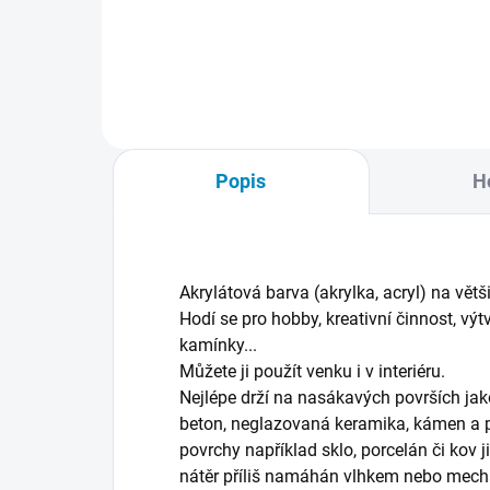
na kamínky
nat
ven
vytv
Cel
Popis
H
Akrylátová barva (akrylka, acryl) na větš
Hodí se pro hobby, kreativní činnost, výt
kamínky...
Můžete ji použít venku i v interiéru.
Nejlépe drží na nasákavých površích jako 
beton, neglazovaná keramika, kámen a 
povrchy například sklo, porcelán či kov 
nátěr příliš namáhán vlhkem nebo mecha