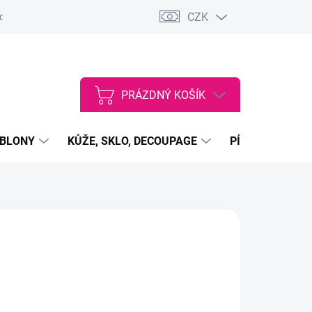
CZK
dajů
VŠEOBECNÉ OBCHODNÍ PODMÍNKY
Vstup do velkoobcho
PRÁZDNÝ KOŠÍK
NÁKUPNÍ
KOŠÍK
ABLONY
KŮŽE, SKLO, DECOUPAGE
PÍSKY, PRÁŠKY