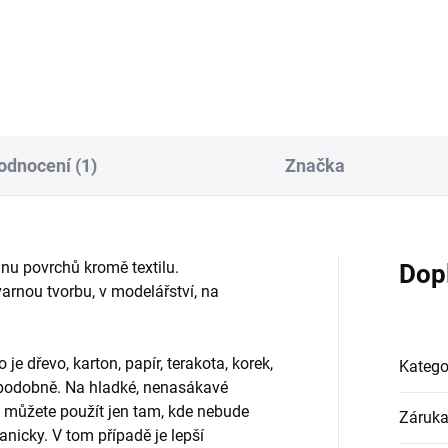
írání různých předmětů doma i
natírání různých předmětů do
ku. Snadno snadno s ní
venku. Snadno snadno s ní
oříte sametově hebký nátěr.
vytvoříte sametově hebký nát
kově se matná barva...
Celkově se matná barva...
odnocení (1)
Značka
inu povrchů kromě textilu.
Dop
varnou tvorbu, v modelářství, na
je dřevo, karton, papír, terakota, korek,
Katego
podobně. Na hladké, nenasákavé
ji můžete použít jen tam, kde nebude
Záruk
nicky. V tom případě je lepší