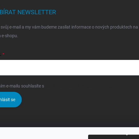
BÍRAT NEWSLETTER
 svůj e-mail a my vám budeme zasílat informace o nových produktech na
 e-shopu.
L
ím e-mailu souhlasíte s
podmínkami ochrany osobních údajů
hlásit se