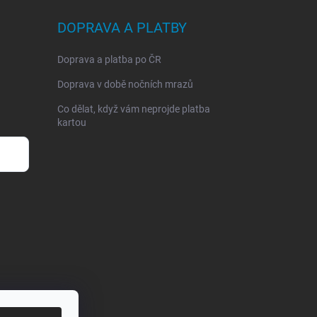
DOPRAVA A PLATBY
Doprava a platba po ČR
Doprava v době nočních mrazů
Co dělat, když vám neprojde platba
kartou