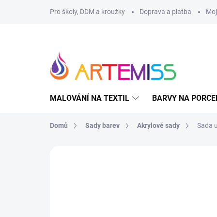
Přejít
Pro školy, DDM a kroužky
Doprava a platba
Moj
na
obsah
MALOVÁNÍ NA TEXTIL
BARVY NA PORCE
Domů
Sady barev
Akrylové sady
Sada u
1 hodnocení
Podrobnosti hodnocení
Z