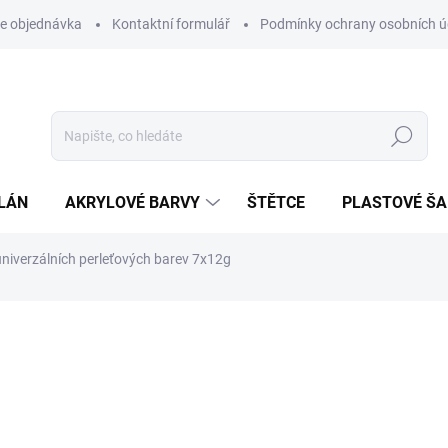
e objednávka
Kontaktní formulář
Podmínky ochrany osobních ú
Hledat
LÁN
AKRYLOVÉ BARVY
ŠTĚTCE
PLASTOVÉ Š
niverzálních perleťových barev 7x12g
NAČKA:
ARTEMISS
268 Kč
221 Kč bez DPH
Měrná
SKLADEM
cena: