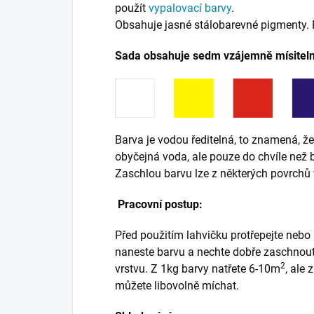
použít
vypalovací barvy
.
Obsahuje jasné stálobarevné pigmenty. 
Sada obsahuje sedm vzájemně mísiteln
Barva je vodou ředitelná, to znamená, že
obyčejná voda, ale pouze do chvíle než
Zaschlou barvu lze z některých povrchů 
Pracovní postup:
Před použitím lahvičku protřepejte nebo
naneste barvu a nechte dobře zaschnout.
2
vrstvu. Z 1kg barvy natřete 6-10m
, ale
můžete libovolně míchat.