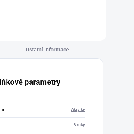
ma i
ěr.
Ostatní informace
lňkové parametry
rie
:
Akrylky
a
:
3 roky