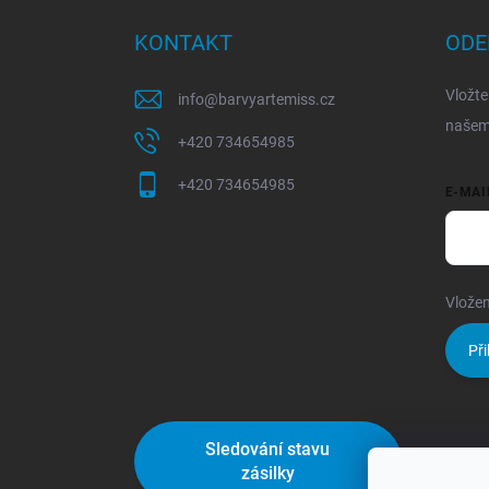
KONTAKT
ODE
Vložte
info
@
barvyartemiss.cz
našem
+420 734654985
+420 734654985
E-MAI
Vložen
Při
Sledování stavu
zásilky