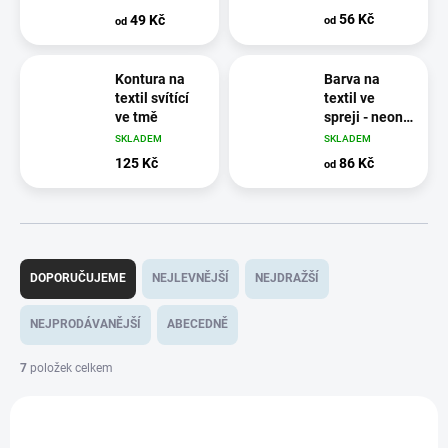
56 Kč
49 Kč
od
od
Kontura na
Barva na
textil svítící
textil ve
ve tmě
spreji - neon
(září pod UV
SKLADEM
SKLADEM
světlem)
125 Kč
86 Kč
od
Ř
a
DOPORUČUJEME
NEJLEVNĚJŠÍ
NEJDRAŽŠÍ
z
e
NEJPRODÁVANĚJŠÍ
ABECEDNĚ
n
í
7
položek celkem
p
V
r
ý
o