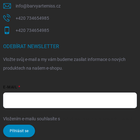
info
@
barvyartemiss.cz
+420 734654985
+420 734654985
ODEBÍRAT NEWSLETTER
Vložte svůj e-mail a my vám budeme zasílat informace o nových
produktech na našem e-shopu.
E-MAIL
Vložením e-mailu souhlasíte s
podmínkami ochrany osobních údajů
Přihlásit se