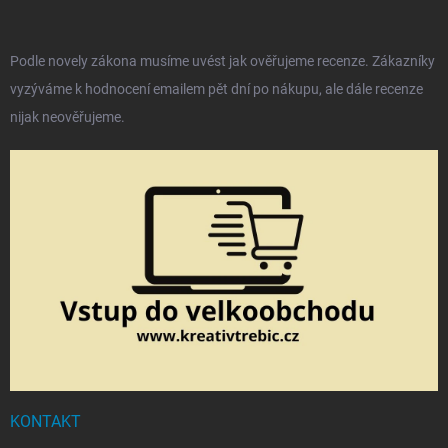
Podle novely zákona musíme uvést jak ověřujeme recenze. Zákazníky
vyzýváme k hodnocení emailem pět dní po nákupu, ale dále recenze
nijak neověřujeme.
KONTAKT