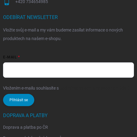
+420 734654985
ODEBÍRAT NEWSLETTER
Vložte svůj e-mail a my vám budeme zasílat informace o nových
produktech na našem e-shopu.
E-MAIL
Vložením e-mailu souhlasíte s
podmínkami ochrany osobních údajů
Přihlásit se
DOPRAVA A PLATBY
Doprava a platba po ČR