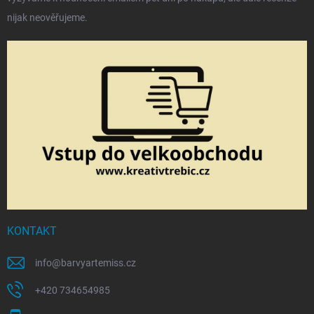
nijak neověřujeme.
KONTAKT
info
@
barvyartemiss.cz
+420 734654985