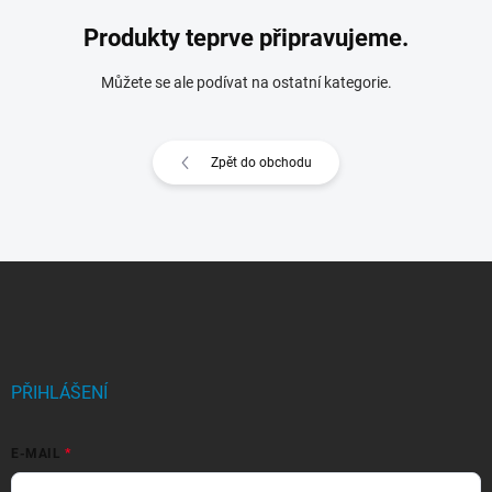
Produkty teprve připravujeme.
Můžete se ale podívat na ostatní kategorie.
Zpět do obchodu
Z
á
p
a
t
í
PŘIHLÁŠENÍ
E-MAIL