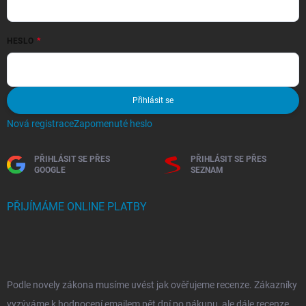
HESLO
Přihlásit se
Nová registrace
Zapomenuté heslo
PŘIHLÁSIT SE PŘES
PŘIHLÁSIT SE PŘES
GOOGLE
SEZNAM
PŘIJÍMÁME ONLINE PLATBY
Podle novely zákona musíme uvést jak ověřujeme recenze. Zákazníky
vyzýváme k hodnocení emailem pět dní po nákupu, ale dále recenze