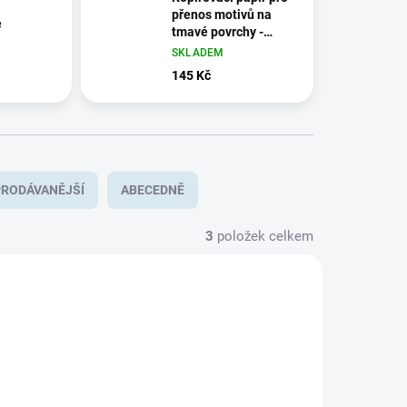
přenos motivů na
é
tmavé povrchy -
žlutý, 3 listy, A3
SKLADEM
145 Kč
RODÁVANĚJŠÍ
ABECEDNĚ
3
položek celkem
K90644
3217/S