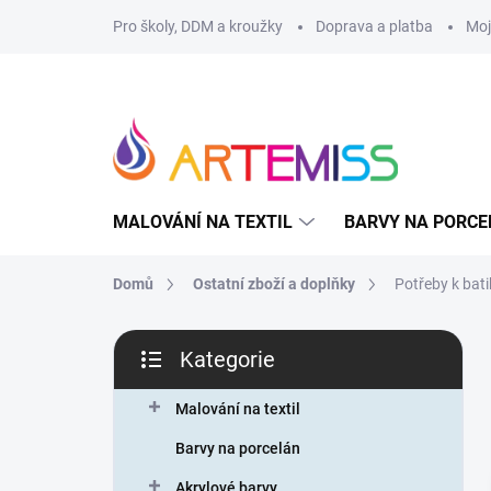
Přejít
Pro školy, DDM a kroužky
Doprava a platba
Moj
na
obsah
MALOVÁNÍ NA TEXTIL
BARVY NA PORCE
Domů
Ostatní zboží a doplňky
Potřeby k bat
P
Kategorie
o
Přeskočit
s
kategorie
t
Malování na textil
r
Barvy na porcelán
a
n
Akrylové barvy