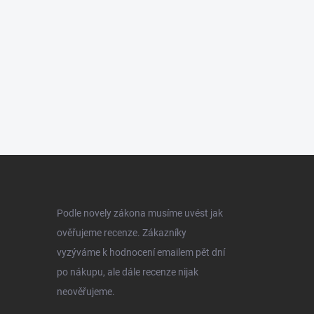
Podle novely zákona musíme uvést jak
ověřujeme recenze. Zákazníky
vyzýváme k hodnocení emailem pět dní
po nákupu, ale dále recenze nijak
neověřujeme.