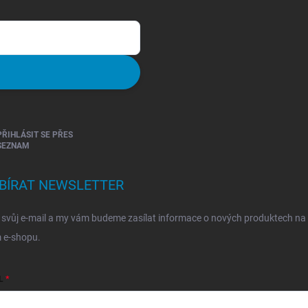
PŘIHLÁSIT SE PŘES
SEZNAM
BÍRAT NEWSLETTER
 svůj e-mail a my vám budeme zasílat informace o nových produktech na
 e-shopu.
L