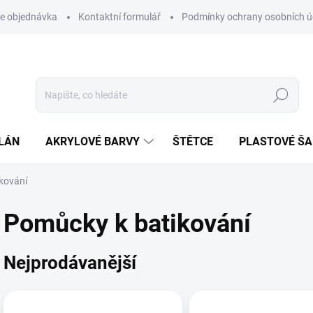
e objednávka
Kontaktní formulář
Podmínky ochrany osobních ú
Hledat
LÁN
AKRYLOVÉ BARVY
ŠTĚTCE
PLASTOVÉ Š
ikování
Pomůcky k batikování
Nejprodávanější