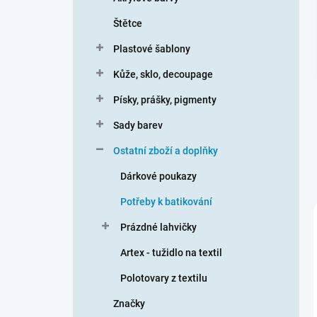
n
Štětce
í
p
Plastové šablony
a
n
Kůže, sklo, decoupage
e
Písky, prášky, pigmenty
l
Sady barev
Ostatní zboží a doplňky
Dárkové poukazy
Potřeby k batikování
Prázdné lahvičky
Artex - tužidlo na textil
Polotovary z textilu
Značky