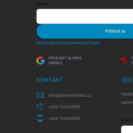
HESLO
Přihlásit se
Nová registrace
Zapomenuté heslo
PŘIHLÁSIT SE PŘES
GOOGLE
KONTAKT
ODE
Vložte
info
@
barvyartemiss.cz
našem
+420 734654985
+420 734654985
E-MAI