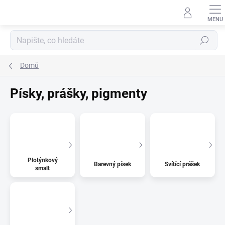
Přejít
na
obsah
Hledat
Domů
Písky, prášky, pigmenty
Plotýnkový
Barevný písek
Svítící prášek
smalt