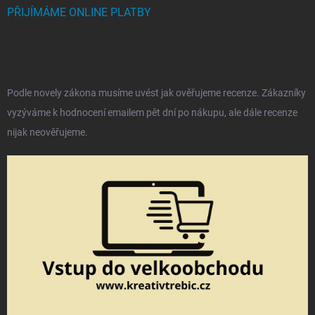
PŘIJÍMÁME ONLINE PLATBY
Podle novely zákona musíme uvést jak ověřujeme recenze. Zákazníky
vyzýváme k hodnocení emailem pět dní po nákupu, ale dále recenze
nijak neověřujeme.