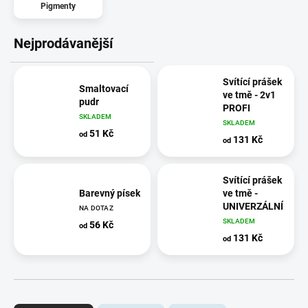
Pigmenty
Nejprodávanější
Svítící prášek
Smaltovací
ve tmě - 2v1
pudr
PROFI
SKLADEM
SKLADEM
51 Kč
od
131 Kč
od
Svítící prášek
Barevný písek
ve tmě -
UNIVERZÁLNÍ
NA DOTAZ
SKLADEM
56 Kč
od
131 Kč
od
Ř