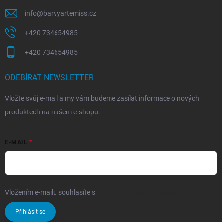
info
@
barvyartemiss.cz
+420 734654985
+420 734654985
ODEBÍRAT NEWSLETTER
Vložte svůj e-mail a my vám budeme zasílat informace o nových
produktech na našem e-shopu.
E-MAIL
Vložením e-mailu souhlasíte s
podmínkami ochrany osobních údajů
Přihlásit se