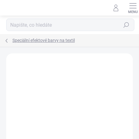
Přejít
na
obsah
Hledat
Speciální efektové barvy na textil
Podrobnosti hodnocení
Neohodnoceno
ZNAČKA:
ARTEMISS