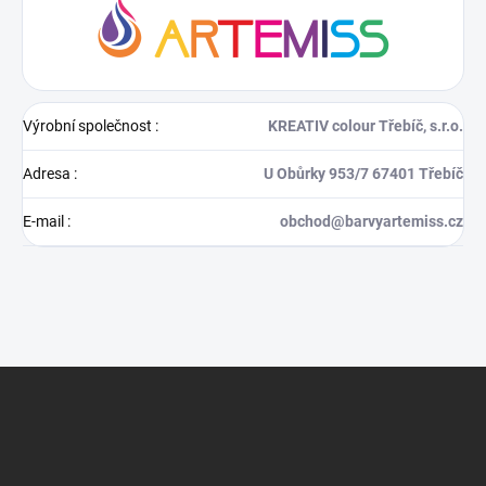
Výrobní společnost
:
KREATIV colour Třebíč, s.r.o.
Adresa
:
U Obůrky 953/7 67401 Třebíč
E-mail
:
obchod@barvyartemiss.cz
Z
á
p
a
t