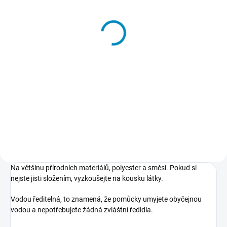
SKLADEM
Kontura na textil METAL
Kontura na textil
115 Kč
100 Kč
Detail
Detail
Metalická barva na textil se
kterou vytvoříte tenkou linku nebo
Barva ve speciální lahvičce s
tečky. Hodí se k vytváření obrysů,
tenkou špičkou. Je určená na
přizdobování obrázků, tečkování
malování obrysů nebo tečkování.
a podobně.
Když barvu vymáčkneme tak ji
můžeme použít obvyklým
způsobem.
Na většinu přírodních materiálů, polyester a směsi. Pokud si
nejste jisti složením, vyzkoušejte na kousku látky.
Vodou ředitelná, to znamená, že pomůcky umyjete obyčejnou
vodou a nepotřebujete žádná zvláštní ředidla.