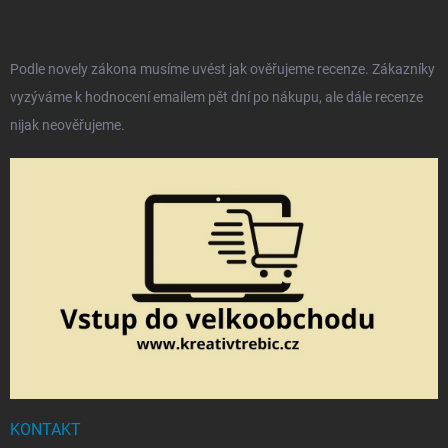
Podle novely zákona musíme uvést jak ověřujeme recenze. Zákazníky
vyzýváme k hodnocení emailem pět dní po nákupu, ale dále recenze
nijak neověřujeme.
KONTAKT