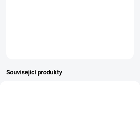
−
+
Přidat do košíku
Barva ve speciální lahvičce s tenkou špičkou.
DETAILNÍ INFORMACE
ZEPTAT SE
HLÍDAT
Související produkty
SKLADEM