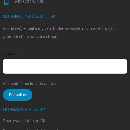
+420 734654985
ODEBÍRAT NEWSLETTER
Vložte svůj e-mail a my vám budeme zasílat informace o nových
produktech na našem e-shopu.
E-MAIL
Vložením e-mailu souhlasíte s
podmínkami ochrany osobních údajů
Přihlásit se
DOPRAVA A PLATBY
Doprava a platba po ČR