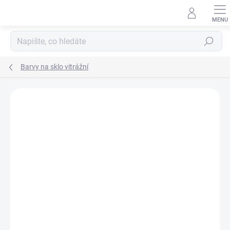
Přejít
na
obsah
Hledat
Barvy na sklo vitrážní
Podrobnosti hodnocení
Neohodnoceno
ZNAČKA:
ARTEMISS