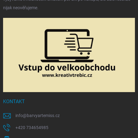
nijak neověřujeme.
KONTAKT
info
@
barvyartemiss.cz
+420 734654985