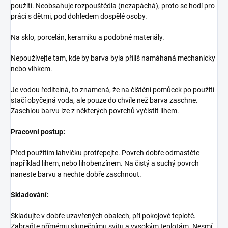
použití. Neobsahuje rozpouštědla (nezapáchá), proto se hodí pro
práci s dětmi, pod dohledem dospělé osoby.
Na sklo, porcelán, keramiku a podobné materiály.
Nepoužívejte tam, kde by barva byla příliš namáhaná mechanicky
nebo vlhkem.
Je vodou ředitelná, to znamená, že na čištění pomůcek po použití
stačí obyčejná voda, ale pouze do chvíle než barva zaschne.
Zaschlou barvu lze z některých povrchů vyčistit lihem.
Pracovní postup:
Před použitím lahvičku protřepejte. Povrch dobře odmastěte
například lihem, nebo lihobenzínem. Na čistý a suchý povrch
naneste barvu a nechte dobře zaschnout.
Skladování:
Skladujte v dobře uzavřených obalech, při pokojové teplotě.
Zabraňte přímému slunečnímu svitu a vysokým teplotám. Nesmí