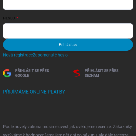
HESLO
Přihlásit se
Nová registrace
Zapomenuté heslo
PŘIHLÁSIT SE PŘES
PŘIHLÁSIT SE PŘES
GOOGLE
SEZNAM
PŘIJÍMÁME ONLINE PLATBY
Podle novely zákona musíme uvést jak ověřujeme recenze. Zákazníky
vyzýváme k hodnocení emailem pět dní po nákupu, ale dále recenze