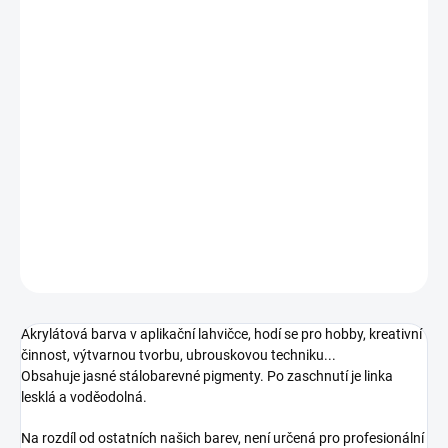
−
+
Přidat do košíku
Vitrážní barva v aplikační lahvičce s tenkou špičkou. Slouží k
vytvoření hlavních rysů obrázku, které se po zaschnutí vyplňují
vitrážní barvou
.
Používá se jako imitace spojů jednotlivých dílků vitráže.
DETAILNÍ INFORMACE
ZEPTAT SE
HLÍDAT
Akrylátová barva v aplikační lahvičce,
hodí se pro hobby, kreativní
činnost, výtvarnou tvorbu, ubrouskovou techniku...
Obsahuje jasné stálobarevné pigmenty. Po zaschnutí je linka
lesklá a voděodolná.
Na rozdíl od ostatních našich barev, není určená pro profesionální