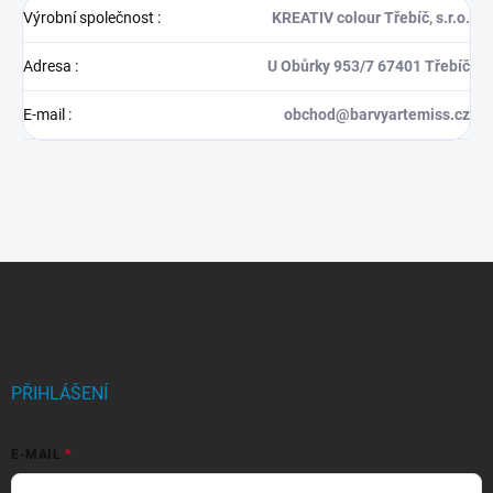
Výrobní společnost
:
KREATIV colour Třebíč, s.r.o.
Adresa
:
U Obůrky 953/7 67401 Třebíč
E-mail
:
obchod@barvyartemiss.cz
Z
á
p
a
t
í
PŘIHLÁŠENÍ
E-MAIL