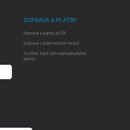
DOPRAVA A PLATBY
Doprava a platba po ČR
Doprava v době nočních mrazů
Co dělat, když vám neprojde platba
kartou