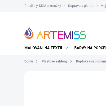
Přejít
Pro školy, DDM a kroužky
Doprava a platba
Moj
na
obsah
MALOVÁNÍ NA TEXTIL
BARVY NA PORCE
Domů
Plastové šablony
Doplňky k šablonám
Neohodnoceno
Podrobnosti hodnoce