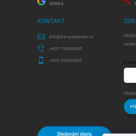
GOOGLE
KONTAKT
ODE
Vložte
info
@
barvyartemiss.cz
našem
+420 734654985
+420 734654985
E-MAI
Vložen
Při
Sledování stavu