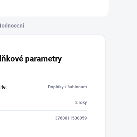
Hodnocení
lňkové parametry
rie
:
Doplňky k šablonám
a
:
2 roky
3760011538059