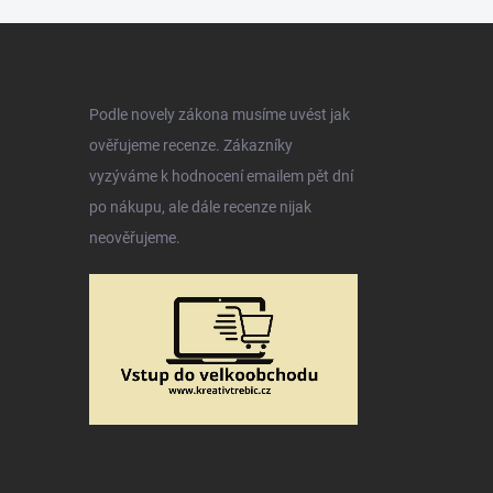
Podle novely zákona musíme uvést jak
ověřujeme recenze. Zákazníky
vyzýváme k hodnocení emailem pět dní
po nákupu, ale dále recenze nijak
neověřujeme.