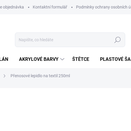
e objednávka
Kontaktní formulář
Podmínky ochrany osobních ú
Hledat
LÁN
AKRYLOVÉ BARVY
ŠTĚTCE
PLASTOVÉ Š
Přenosové lepidlo na textil 250ml
ní
ZNAČKA:
ODIF
199 Kč
164 Kč bez DPH
Měrná
VYPRODÁNO
cena: