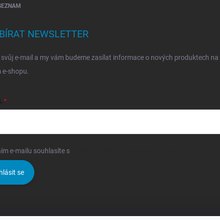
SEZNAM
BÍRAT NEWSLETTER
 svůj e-mail a my vám budeme zasílat informace o nových produktech na
 e-shopu.
L
ím e-mailu souhlasíte s
podmínkami ochrany osobních údajů
hlásit se