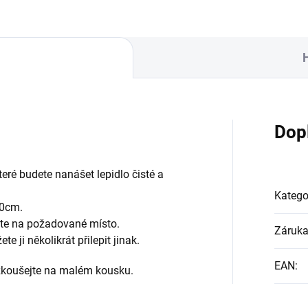
Dop
teré budete nanášet lepidlo čisté a
Katego
20cm.
pte na požadované místo.
Záruk
 ji několikrát přilepit jinak.
EAN
:
yzkoušejte na malém kousku.