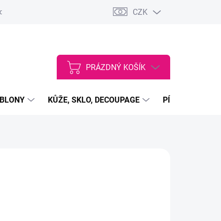
CZK
dajů
VŠEOBECNÉ OBCHODNÍ PODMÍNKY
Vstup do velkoobcho
PRÁZDNÝ KOŠÍK
NÁKUPNÍ
KOŠÍK
ABLONY
KŮŽE, SKLO, DECOUPAGE
PÍSKY, PRÁŠKY