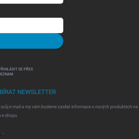
PŘIHLÁSIT SE PŘES
SEZNAM
BÍRAT NEWSLETTER
 svůj e-mail a my vám budeme zasílat informace o nových produktech na
 e-shopu.
L