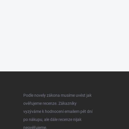
Podle novely zákona musíme uvést jak
ověřujeme recenze. Zákazníky
vyzýváme k hodnocení emailem pět dní
po nákupu, ale dále recenze nijak
neověřujeme.