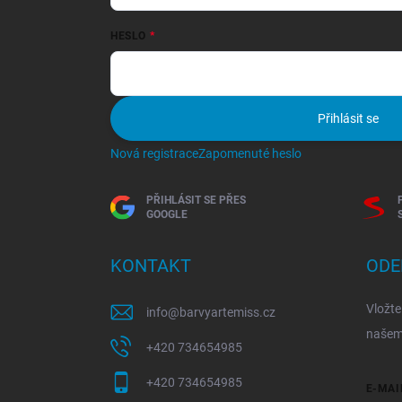
HESLO
Přihlásit se
Nová registrace
Zapomenuté heslo
PŘIHLÁSIT SE PŘES
GOOGLE
KONTAKT
ODE
Vložte
info
@
barvyartemiss.cz
našem
+420 734654985
+420 734654985
E-MAI