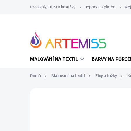
Přejít
Pro školy, DDM a kroužky
Doprava a platba
Moj
na
obsah
MALOVÁNÍ NA TEXTIL
BARVY NA PORCE
Domů
Malování na textil
Fixy a tužky
K
Neohodnoceno
Podrobnosti hodnoce