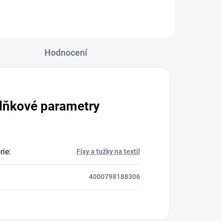
bankovky. Při běžném světle mají
jemné pastelové odstíny...
Hodnocení
lňkové parametry
rie
:
Fixy a tužky na textil
4000798188306