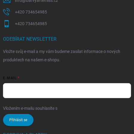
info
@
barvyartemiss.cz
+420 734654985
+420 734654985
ODEBÍRAT NEWSLETTER
Vložte svůj e-mail a my vám budeme zasílat informace o nových
produktech na našem e-shopu.
E-MAIL
Vložením e-mailu souhlasíte s
podmínkami ochrany osobních údajů
Přihlásit se