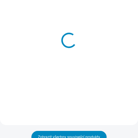
SKLADEM
SKLADEM
Sada šablonek - Taneční
Přenosové lepidlo
siluety 506
213 Kč
197 Kč
−
+
Detail
Do košíku
Sada osmi plastových šablon
"Taneční siluety", která zachycuje
Dočasné lepidlo, kterým
ladné pohyby tanečnic v
přilepíte a potom také snadno
kontrastu s siluetami hlav.
odlepíte šablony k podkladu.
Nepoškodí podklad, nezpůsobuje
skvrny, nežloutne, nevlní papír.
Zobrazit všechny související produkty