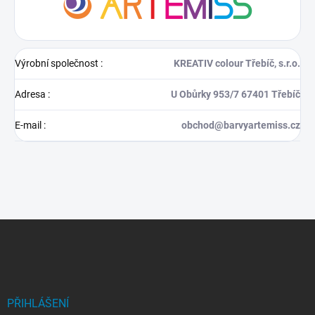
Výrobní společnost
:
KREATIV colour Třebíč, s.r.o.
Adresa
:
U Obůrky 953/7 67401 Třebíč
E-mail
:
obchod@barvyartemiss.cz
Z
á
p
a
t
í
PŘIHLÁŠENÍ