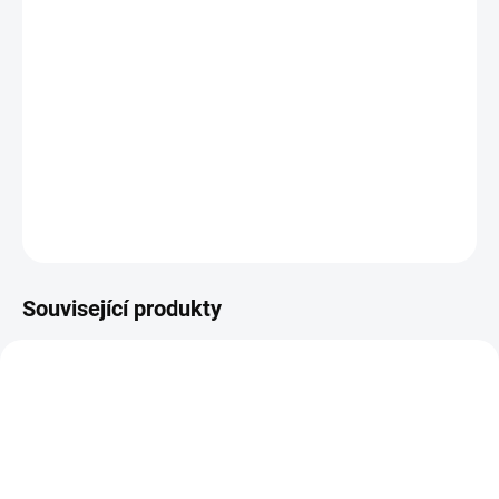
Plastová šablona se vyrábí z odolného materiálu a proto je
můžete používat opakovaně. Jsou průhledné, takže přesně vidíte
kam šablonu umisťujete.
DETAILNÍ INFORMACE
ZEPTAT SE
HLÍDAT
Související produkty