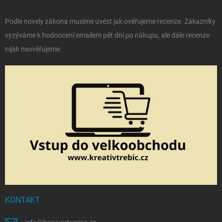
Podle novely zákona musíme uvést jak ověřujeme recenze. Zákazníky
vyzýváme k hodnocení emailem pět dní po nákupu, ale dále recenze
nijak neověřujeme.
KONTAKT