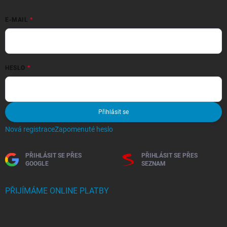
E-MAIL
HESLO
Přihlásit se
Nová registrace
Zapomenuté heslo
PŘIHLÁSIT SE PŘES
PŘIHLÁSIT SE PŘES
GOOGLE
SEZNAM
PŘIJÍMÁME ONLINE PLATBY