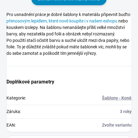
Pro usnadnění práce je dobré šablony k materiálu připevnit buďto
přenosovým lepidlem, které nově koupíte i v našem eshopu
nebo
kouskem izolepy. Na šablonu nenanášejte příliš velké množství
barvy, aby nezatekla pod folii a obrázek nebyl rozmazaný.
Po použití stačí očistit barvu a suché uložit mezi dva papíry, nebo
folie. To je důležité zvláště pokud máte šablonek víc, mohli by se
do sebe zamotat a poškodit tím jemnější výřezy.
Doplňkové parametry
Kategorie
:
Šablony - Koně
Záruka
:
3 roky
EAN
:
Zvolte variantu