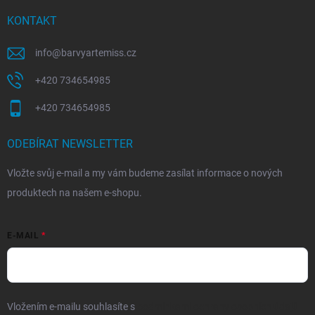
KONTAKT
info
@
barvyartemiss.cz
+420 734654985
+420 734654985
ODEBÍRAT NEWSLETTER
Vložte svůj e-mail a my vám budeme zasílat informace o nových
produktech na našem e-shopu.
E-MAIL
Vložením e-mailu souhlasíte s
podmínkami ochrany osobních údajů