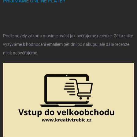
PŘIJÍMÁME ONLINE PLATBY
Podle novely zákona musíme uvést jak ověřujeme recenze. Zákazníky
vyzýváme k hodnocení emailem pět dní po nákupu, ale dále recenze
nijak neověřujeme.