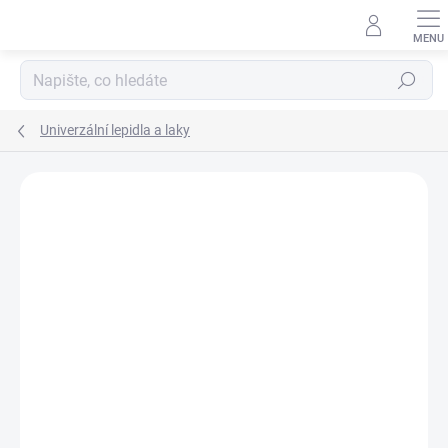
Přejít
na
obsah
Hledat
Univerzální lepidla a laky
Podrobnosti hodnocení
Neohodnoceno
ZNAČKA:
ARTEMISS