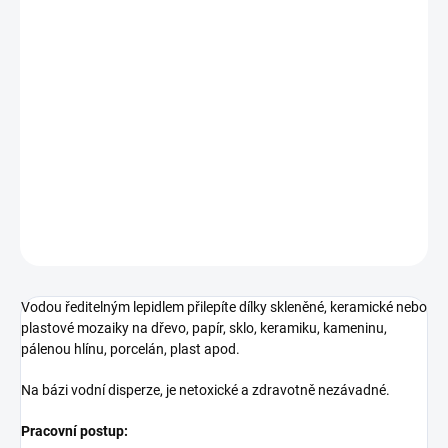
MŮŽEME DORUČIT DO:
ZVOLTE VARIANTU
−
+
Přidat do košíku
Pro všechny, kdo rádi lepí mozaikové obrázky a taky na
přilepování kamínků.
DETAILNÍ INFORMACE
ZEPTAT SE
HLÍDAT
Vodou ředitelným lepidlem přilepíte dílky skleněné, keramické nebo
plastové mozaiky na dřevo, papír, sklo, keramiku, kameninu,
pálenou hlínu, porcelán, plast apod.
Na bázi vodní disperze, je netoxické a zdravotně nezávadné.
Pracovní postup: