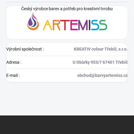
Český výrobce barev a potřeb pro kreativní tvrobu
Výrobní společnost
:
KREATIV colour Třebíč, s.r.o.
Adresa
:
U Obůrky 953/7 67401 Třebíč
E-mail
:
obchod@barvyartemiss.cz
Z
á
p