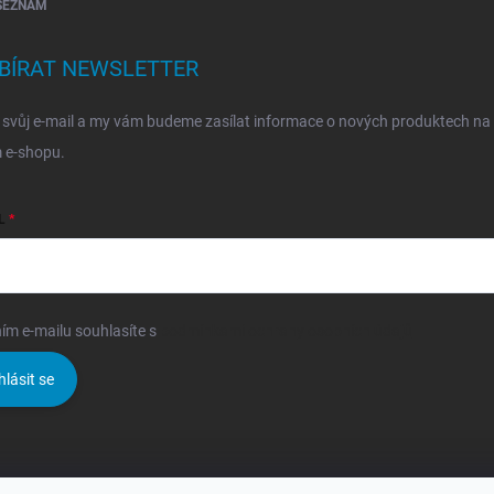
SEZNAM
BÍRAT NEWSLETTER
 svůj e-mail a my vám budeme zasílat informace o nových produktech na
 e-shopu.
L
ím e-mailu souhlasíte s
podmínkami ochrany osobních údajů
hlásit se