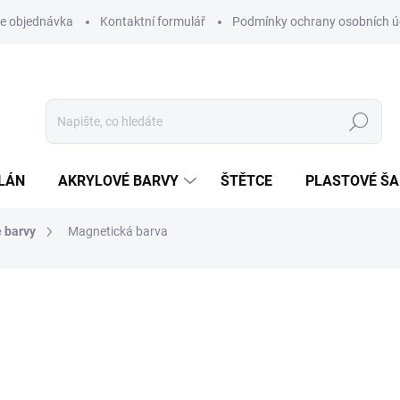
e objednávka
Kontaktní formulář
Podmínky ochrany osobních ú
Hledat
LÁN
AKRYLOVÉ BARVY
ŠTĚTCE
PLASTOVÉ Š
 barvy
Magnetická barva
NAČKA:
ARTEMISS
od
98 Kč
od
81 Kč
bez DPH
Měrná
ZVOLTE VARIANTU
cena: