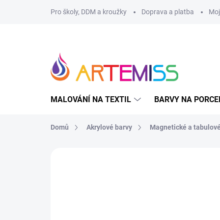
Přejít
Pro školy, DDM a kroužky
Doprava a platba
Moj
na
obsah
MALOVÁNÍ NA TEXTIL
BARVY NA PORCE
Domů
Akrylové barvy
Magnetické a tabulové
2 hodnocení
Podrobnosti hodnocení
Z