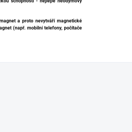
ckou schopností - nejlépe neodymový
magnet a proto nevytváří magnetické
magnet (např. mobilní telefony, počítače