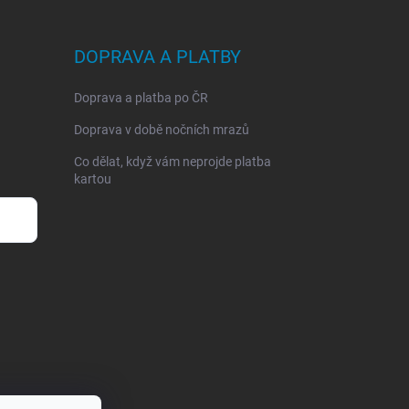
DOPRAVA A PLATBY
Doprava a platba po ČR
Doprava v době nočních mrazů
Co dělat, když vám neprojde platba
kartou