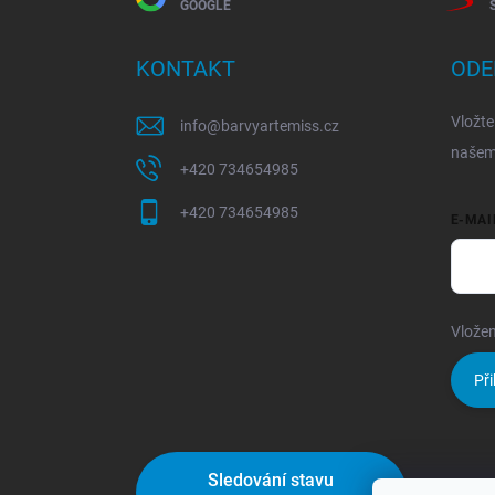
GOOGLE
KONTAKT
ODE
Vložte
info
@
barvyartemiss.cz
našem
+420 734654985
+420 734654985
E-MAI
Vložen
Při
Sledování stavu