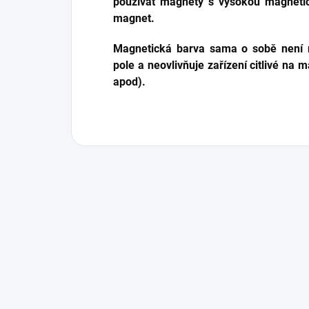
používat magnety s vysokou magneti
magnet.
Magnetická barva sama o sobě není 
pole a neovlivňuje zařízení citlivé na 
apod).