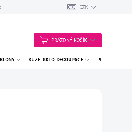
CZK
dajů
VŠEOBECNÉ OBCHODNÍ PODMÍNKY
Vstup do velkoobcho
PRÁZDNÝ KOŠÍK
NÁKUPNÍ
KOŠÍK
ABLONY
KŮŽE, SKLO, DECOUPAGE
PÍSKY, PRÁŠKY