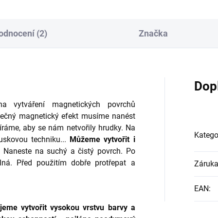
odnocení (2)
Značka
Dop
na vytváření magnetických povrchů
tečný magnetický efekt musíme nanést
ztíráme, aby se nám netvořily hrudky. Na
Katego
ouskovou techniku...
Můžeme vytvořit i
.
Naneste na suchý a čistý povrch. Po
ná. Před použitím dobře protřepat a
Záruk
EAN
:
jeme vytvořit vysokou vrstvu barvy a