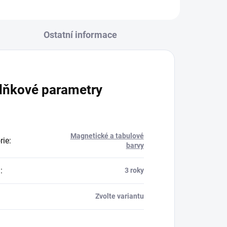
Ostatní informace
lňkové parametry
Magnetické a tabulové
rie
:
barvy
a
:
3 roky
Zvolte variantu