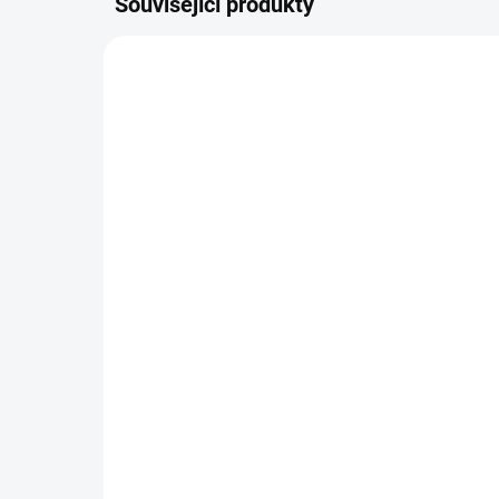
Související produkty
TAB701/11
MOMENTÁLNĚ NEDOSTUPNÉ
Tabulová barva
111 Kč
od
Detail