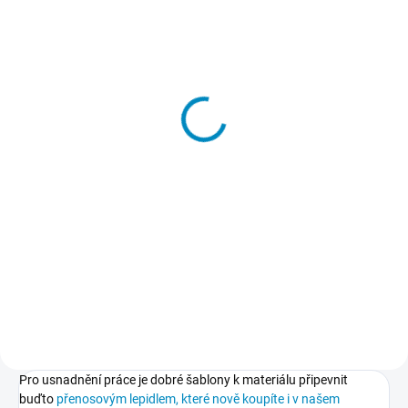
SKLADEM
Přenosové lepidlo
213 Kč
−
+
Do košíku
Dočasné lepidlo, kterým
přilepíte a potom také snadno
odlepíte šablony k podkladu.
Nepoškodí podklad, nezpůsobuje
skvrny, nežloutne, nevlní papír.
Pro usnadnění práce je dobré šablony k materiálu připevnit
buďto
přenosovým lepidlem, které nově koupíte i v našem