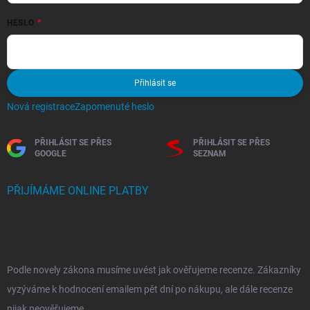
HESLO
Přihlásit se
Nová registrace
Zapomenuté heslo
PŘIHLÁSIT SE PŘES
PŘIHLÁSIT SE PŘES
GOOGLE
SEZNAM
PŘIJÍMÁME ONLINE PLATBY
Podle novely zákona musíme uvést jak ověřujeme recenze. Zákazníky
vyzýváme k hodnocení emailem pět dní po nákupu, ale dále recenze
nijak neověřujeme.