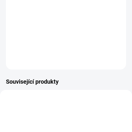
Plastová šablona se vyrábí z odolného materiálu a proto je
můžete používat opakovaně. Jsou průhledné, takže vidíte
kam přesně šablonu umisťujete.
DETAILNÍ INFORMACE
ZEPTAT SE
HLÍDAT
Související produkty