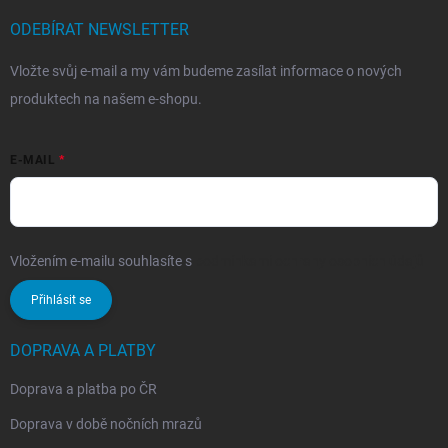
ODEBÍRAT NEWSLETTER
Vložte svůj e-mail a my vám budeme zasílat informace o nových
produktech na našem e-shopu.
E-MAIL
Vložením e-mailu souhlasíte s
podmínkami ochrany osobních údajů
Přihlásit se
DOPRAVA A PLATBY
Doprava a platba po ČR
Doprava v době nočních mrazů