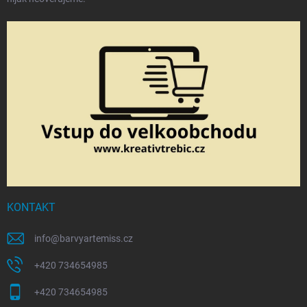
KONTAKT
info
@
barvyartemiss.cz
+420 734654985
+420 734654985