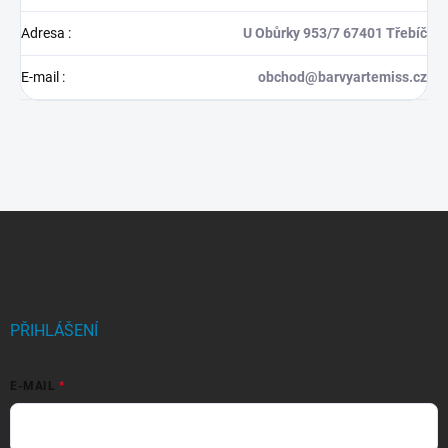
Adresa
:
U Obůrky 953/7 67401 Třebíč
E-mail
:
obchod@barvyartemiss.cz
Z
á
p
a
t
í
PŘIHLÁŠENÍ
E-MAIL