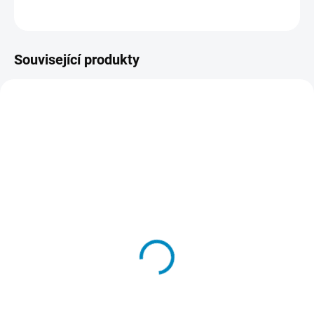
ZEPTAT SE
HLÍDAT
Související produkty
SKLADEM
SKLADEM
Květ života - plastová
Barva na textil
šablona 466
48 Kč
191 Kč
od
od
Detail
Detail
Výrazně barevné obrázky, které se
Jeden z nejúspěšnějších motivů