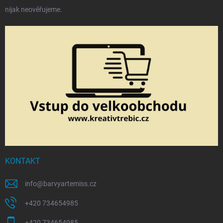
nijak neověřujeme.
KONTAKT
info
@
barvyartemiss.cz
+420 734654985
+420 734654985