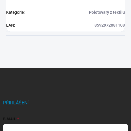
Kategorie
:
Polotovary z textilu
EAN
:
8592972081108
Z
á
p
a
t
í
PŘIHLÁŠENÍ
E-MAIL