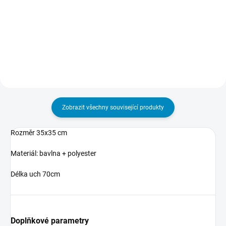
vám nevyperou vytvoříte s
Květ života můžete nově koupit i
barvami na textil
v menší variantě 14,5x14,5cm.
Artemiss. Vytvořte si originální
tričko, stylovou nákupní tašku,
neotřelou aplikaci na...
Zobrazit všechny související produkty
Rozměr 35x35 cm
Materiál: bavlna + polyester
Délka uch 70cm
Doplňkové parametry