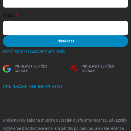
HESLO
Přihlásit se
Nová registrace
Zapomenuté heslo
PŘIHLÁSIT SE PŘES
PŘIHLÁSIT SE PŘES
GOOGLE
SEZNAM
PŘIJÍMÁME ONLINE PLATBY
Podle novely zákona musíme uvést jak ověřujeme recenze. Zákazníky
vyzýváme k hodnocení emailem pět dní po nákupu, ale dále recenze