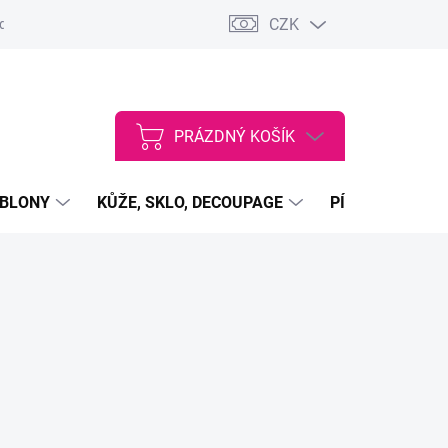
CZK
dajů
VŠEOBECNÉ OBCHODNÍ PODMÍNKY
Vstup do velkoobcho
PRÁZDNÝ KOŠÍK
NÁKUPNÍ
KOŠÍK
ABLONY
KŮŽE, SKLO, DECOUPAGE
PÍSKY, PRÁŠKY