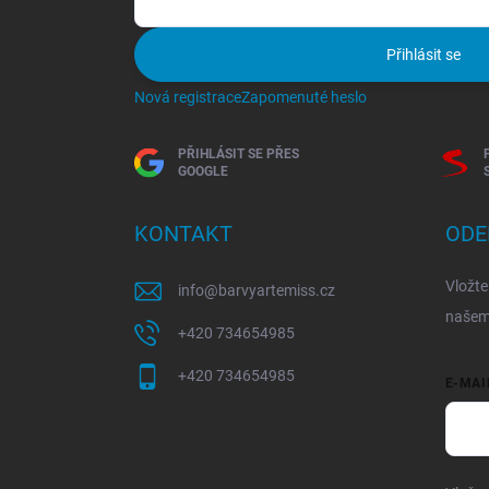
Přihlásit se
Nová registrace
Zapomenuté heslo
PŘIHLÁSIT SE PŘES
GOOGLE
KONTAKT
ODE
Vložte
info
@
barvyartemiss.cz
našem
+420 734654985
+420 734654985
E-MAI