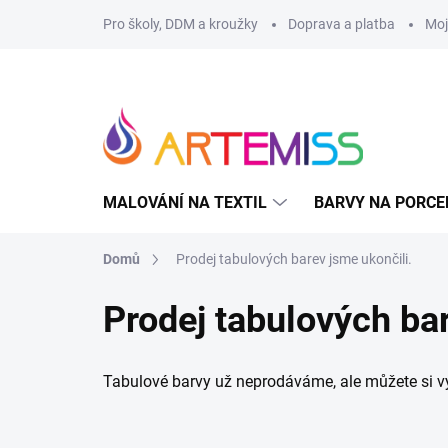
Přejít
Pro školy, DDM a kroužky
Doprava a platba
Moj
na
obsah
MALOVÁNÍ NA TEXTIL
BARVY NA PORCE
Domů
Prodej tabulových barev jsme ukončili.
Prodej tabulových bar
Tabulové barvy už neprodáváme, ale můžete si v