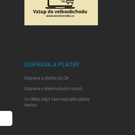
DOPRAVA A PLATBY
Doprava a platba po ČR
Doprava v době nočních mrazů
Co dělat, když vám neprojde platba
kartou