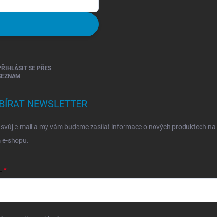
PŘIHLÁSIT SE PŘES
SEZNAM
BÍRAT NEWSLETTER
 svůj e-mail a my vám budeme zasílat informace o nových produktech na
 e-shopu.
L