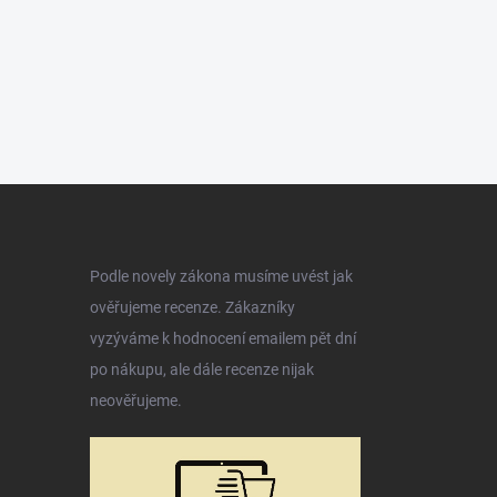
Podle novely zákona musíme uvést jak
ověřujeme recenze. Zákazníky
vyzýváme k hodnocení emailem pět dní
po nákupu, ale dále recenze nijak
neověřujeme.