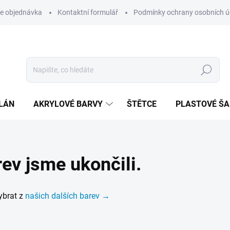
e objednávka
Kontaktní formulář
Podmínky ochrany osobních ú
Hledat
LÁN
AKRYLOVÉ BARVY
ŠTĚTCE
PLASTOVÉ Š
ev jsme ukončili.
ybrat z
našich dalších barev →