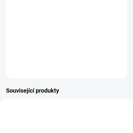
−
+
Přidat do košíku
Plastová šablona se vyrábí z odolného materiálu a proto je
můžete používat opakovaně. Jsou průhledné, takže přesně vidíte
kam šablonu umisťujete.
DETAILNÍ INFORMACE
ZEPTAT SE
HLÍDAT
Související produkty