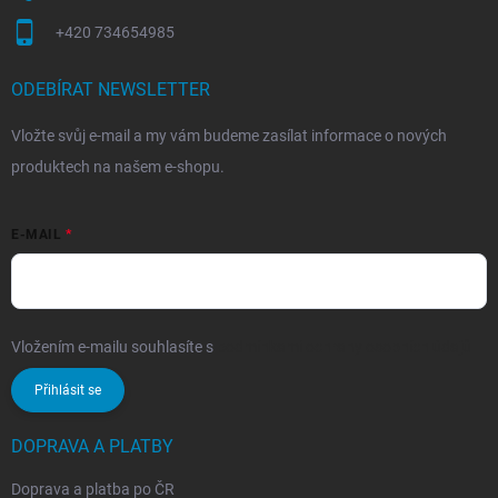
+420 734654985
ODEBÍRAT NEWSLETTER
Vložte svůj e-mail a my vám budeme zasílat informace o nových
produktech na našem e-shopu.
E-MAIL
Vložením e-mailu souhlasíte s
podmínkami ochrany osobních údajů
Přihlásit se
DOPRAVA A PLATBY
Doprava a platba po ČR