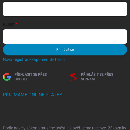
HESLO
Přihlásit se
Nová registrace
Zapomenuté heslo
PŘIHLÁSIT SE PŘES
PŘIHLÁSIT SE PŘES
GOOGLE
SEZNAM
PŘIJÍMÁME ONLINE PLATBY
Podle novely zákona musíme uvést jak ověřujeme recenze. Zákazníky