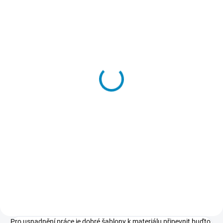
SKLADEM
Přenosové lepidlo
213 Kč
−
+
Do košíku
Dočasné lepidlo, kterým
přilepíte a potom také snadno
odlepíte šablony k podkladu.
Nepoškodí podklad, nezpůsobuje
skvrny, nežloutne, nevlní papír.
Pro usnadnění práce je dobré šablony k materiálu připevnit buďto