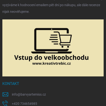
vyzýváme k hodnocení emailem pět dní po nákupu, ale dále recenze
nijak neověřujeme.
KONTAKT
info
@
barvyartemiss.cz
+420 734654985