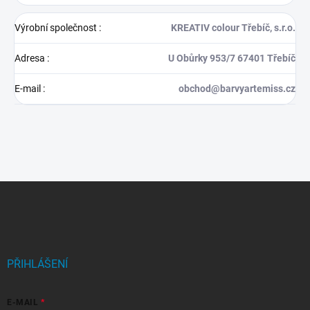
Výrobní společnost
:
KREATIV colour Třebíč, s.r.o.
Adresa
:
U Obůrky 953/7 67401 Třebíč
E-mail
:
obchod@barvyartemiss.cz
Z
á
p
a
t
í
PŘIHLÁŠENÍ
E-MAIL