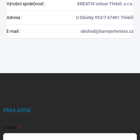
Výrobní společnost
:
KREATIV colour Třebíč, s.r.o.
Adresa
:
U Obůrky 953/7 67401 Třebíč
E-mail
:
obchod@barvyartemiss.cz
Z
á
p
a
t
í
PŘIHLÁŠENÍ
E-MAIL