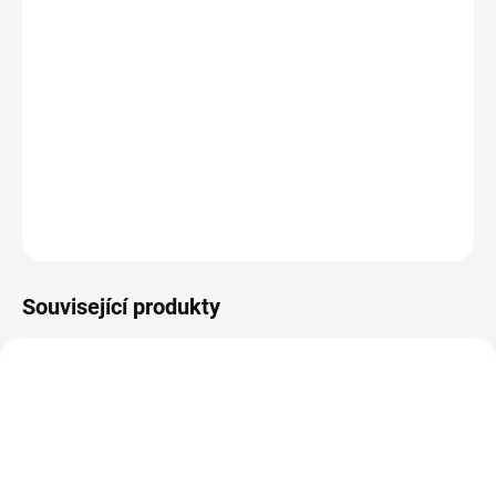
Plastová šablona se vyrábí z odolného materiálu a proto je
můžete používat opakovaně. Jsou průhledné, takže přesně vidíte
kam šablonu umisťujete.
DETAILNÍ INFORMACE
ZEPTAT SE
HLÍDAT
Související produkty