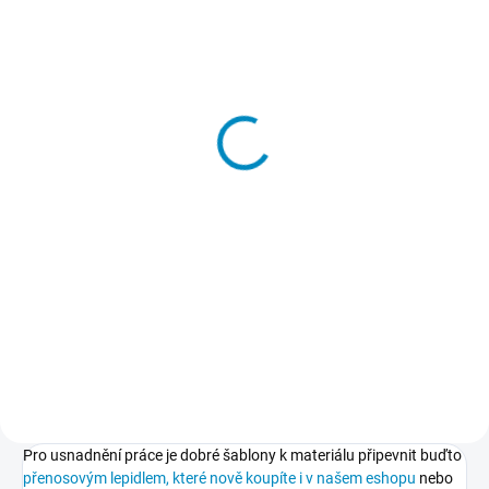
SKLADEM
Přenosové lepidlo
213 Kč
−
+
Do košíku
Dočasné lepidlo, kterým
přilepíte a potom také snadno
odlepíte šablony k podkladu.
Nepoškodí podklad, nezpůsobuje
skvrny, nežloutne, nevlní papír.
Pro usnadnění práce je dobré šablony k materiálu připevnit buďto
přenosovým lepidlem, které nově koupíte i v našem eshopu
nebo