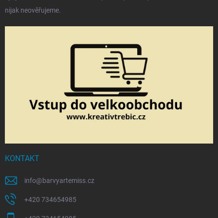
nijak neověřujeme.
KONTAKT
info
@
barvyartemiss.cz
+420 734654985