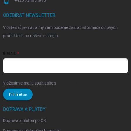
+420 734654985
ODEBÍRAT NEWSLETTER
Vložte svůj e-mail a my vám budeme zasílat informace o nových
produktech na našem e-shopu.
E-MAIL
Vložením e-mailu souhlasíte s
podmínkami ochrany osobních údajů
Přihlásit se
DOPRAVA A PLATBY
Doprava a platba po ČR
Doprava v době nočních mrazů