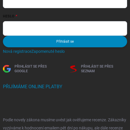
HESLO
Přihlásit se
Nová registrace
Zapomenuté heslo
PŘIHLÁSIT SE PŘES
PŘIHLÁSIT SE PŘES
GOOGLE
SEZNAM
PŘIJÍMÁME ONLINE PLATBY
Podle novely zákona musíme uvést jak ověřujeme recenze. Zákazníky
vyzýváme k hodnocení emailem pět dní po nákupu, ale dále recenze