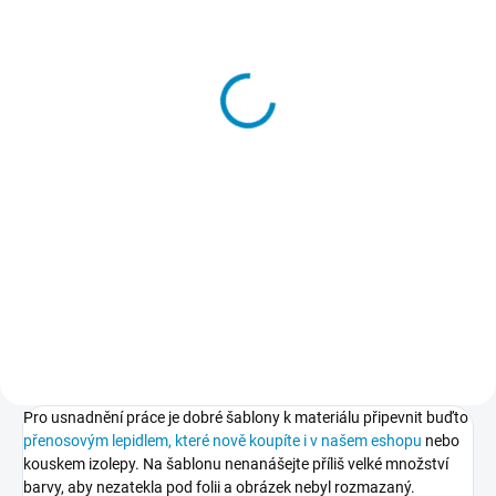
SKLADEM
SKLADEM
Přenosové lepidlo
Svítící prášek ve tmě -
2v1 PROFI
213 Kč
131 Kč
od
−
+
Detail
Do košíku
Svítící prášek PROFI má oproti
Dočasné lepidlo, kterým
svítícím barvám nebo
přilepíte a potom také snadno
univerzálnímu prášku několik
odlepíte šablony k podkladu.
výhod. Svítí barevně, intenzivněji,
Nepoškodí podklad, nezpůsobuje
vydrží svítit delší dobu a navíc
skvrny, nežloutne, nevlní papír.
ještě září pod UV...
Pro usnadnění práce je dobré šablony k materiálu připevnit buďto
přenosovým lepidlem, které nově koupíte i v našem eshopu
nebo
kouskem izolepy. Na šablonu nenanášejte příliš velké množství
barvy, aby nezatekla pod folii a obrázek nebyl rozmazaný.