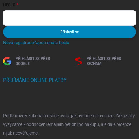
HESLO
Přihlásit se
Nová registrace
Zapomenuté heslo
PŘIHLÁSIT SE PŘES
PŘIHLÁSIT SE PŘES
GOOGLE
SEZNAM
PŘIJÍMÁME ONLINE PLATBY
Podle novely zákona musíme uvést jak ověřujeme recenze. Zákazníky
vyzýváme k hodnocení emailem pět dní po nákupu, ale dále recenze
nijak neověřujeme.