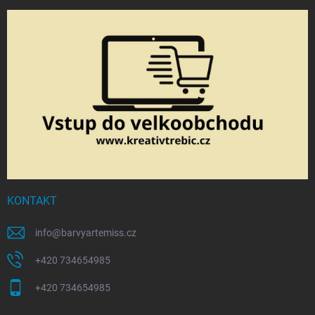
KONTAKT
info
@
barvyartemiss.cz
+420 734654985
+420 734654985