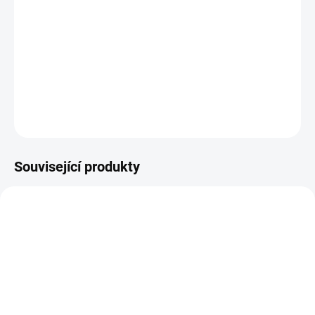
Plastová šablona se vyrábí z odolného materiálu a proto je
můžete používat opakovaně. Jsou průhledné, takže přesně vidíte
kam šablonu umisťujete.
DETAILNÍ INFORMACE
ZEPTAT SE
HLÍDAT
Související produkty