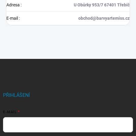
Adresa
:
U Obůrky 953/7 67401 Třebíč
E-mail
:
obchod@barvyartemiss.cz
Z
á
p
a
t
í
PŘIHLÁŠENÍ
E-MAIL