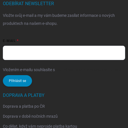
ODEBÍRAT NEWSLETTER
Vložte svůj e-mail a my vám budeme zasílat informace o nových
produktech na našem e-shopu.
E-MAIL
Vložením e-mailu souhlasíte s
podmínkami ochrany osobních údajů
Přihlásit se
DOPRAVA A PLATBY
Doprava a platba po ČR
Doprava v době nočních mrazů
Co dělat, když vám neprojde platba kartou