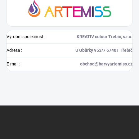
Výrobní společnost
:
KREATIV colour Třebíč, s.r.o.
Adresa
:
U Obůrky 953/7 67401 Třebíč
E-mail
:
obchod@barvyartemiss.cz
Z
á
p
a
t