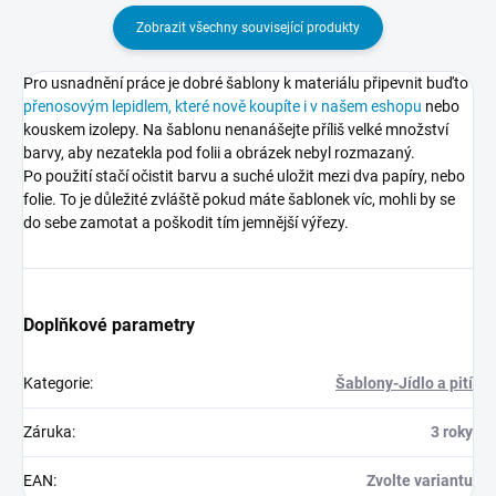
Zobrazit všechny související produkty
Pro usnadnění práce je dobré šablony k materiálu připevnit buďto
přenosovým lepidlem, které nově koupíte i v našem eshopu
nebo
kouskem izolepy. Na šablonu nenanášejte příliš velké množství
barvy, aby nezatekla pod folii a obrázek nebyl rozmazaný.
Po použití stačí očistit barvu a suché uložit mezi dva papíry, nebo
folie. To je důležité zvláště pokud máte šablonek víc, mohli by se
do sebe zamotat a poškodit tím jemnější výřezy.
Doplňkové parametry
Kategorie
:
Šablony-Jídlo a pití
Záruka
:
3 roky
EAN
:
Zvolte variantu