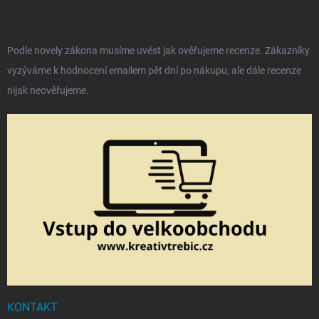
Podle novely zákona musíme uvést jak ověřujeme recenze. Zákazníky
vyzýváme k hodnocení emailem pět dní po nákupu, ale dále recenze
nijak neověřujeme.
KONTAKT