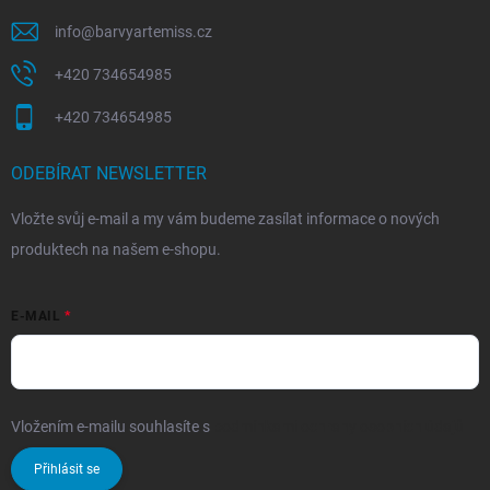
info
@
barvyartemiss.cz
+420 734654985
+420 734654985
ODEBÍRAT NEWSLETTER
Vložte svůj e-mail a my vám budeme zasílat informace o nových
produktech na našem e-shopu.
E-MAIL
Vložením e-mailu souhlasíte s
podmínkami ochrany osobních údajů
Přihlásit se