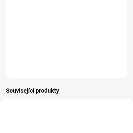
−
+
Přidat do košíku
Plastová šablona se vyrábí z odolného materiálu a proto je
můžete používat opakovaně. Jsou průhledné, takže přesně vidíte
kam šablonu umisťujete.
DETAILNÍ INFORMACE
ZEPTAT SE
HLÍDAT
Související produkty