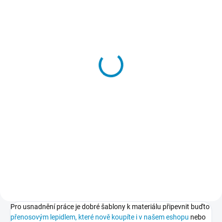
SKLADEM
Přenosové lepidlo
213 Kč
−
+
Do košíku
Dočasné lepidlo, kterým
přilepíte a potom také snadno
odlepíte šablony k podkladu.
Nepoškodí podklad, nezpůsobuje
skvrny, nežloutne, nevlní papír.
Pro usnadnění práce je dobré šablony k materiálu připevnit buďto
přenosovým lepidlem, které nově koupíte i v našem eshopu
nebo