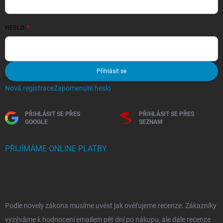
HESLO
Přihlásit se
Nová registrace
Zapomenuté heslo
PŘIHLÁSIT SE PŘES
PŘIHLÁSIT SE PŘES
GOOGLE
SEZNAM
PŘIJÍMÁME ONLINE PLATBY
Podle novely zákona musíme uvést jak ověřujeme recenze. Zákazníky
vyzýváme k hodnocení emailem pět dní po nákupu, ale dále recenze