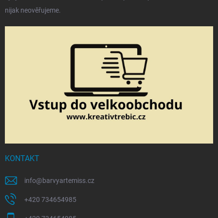
nijak neověřujeme.
KONTAKT
info
@
barvyartemiss.cz
+420 734654985