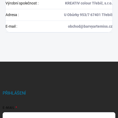
Výrobní společnost
:
KREATIV colour Třebíč, s.r.o.
Adresa
:
U Obůrky 953/7 67401 Třebíč
E-mail
:
obchod@barvyartemiss.cz
Z
á
p
a
t
í
PŘIHLÁŠENÍ
E-MAIL