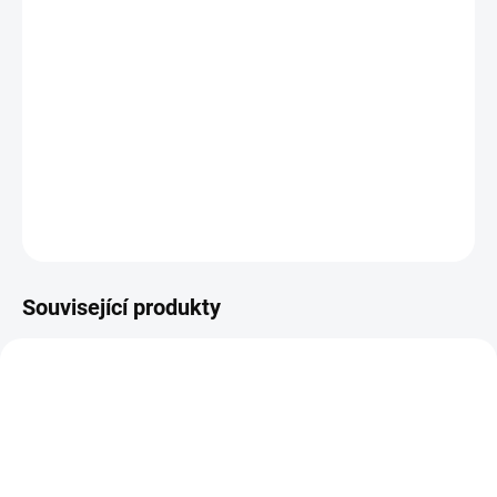
Plastová šablona se vyrábí z odolného materiálu a proto je
můžete používat opakovaně. Jsou průhledné, takže přesně vidíte
kam šablonu umisťujete.
DETAILNÍ INFORMACE
ZEPTAT SE
HLÍDAT
Související produkty