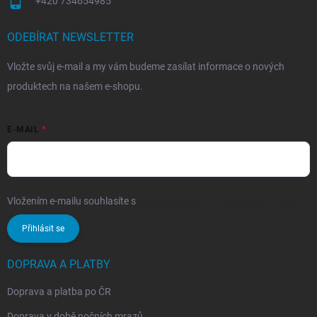
+420 734654985
ODEBÍRAT NEWSLETTER
Vložte svůj e-mail a my vám budeme zasílat informace o nových
produktech na našem e-shopu.
E-MAIL
Vložením e-mailu souhlasíte s
podmínkami ochrany osobních údajů
Přihlásit se
DOPRAVA A PLATBY
Doprava a platba po ČR
Doprava v době nočních mrazů