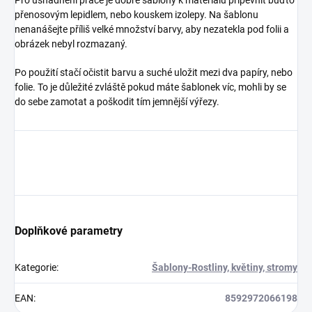
přenosovým lepidlem, nebo kouskem izolepy. Na šablonu
nenanášejte příliš velké množství barvy, aby nezatekla pod folii a
obrázek nebyl rozmazaný.
Po použití stačí očistit barvu a suché uložit mezi dva papíry, nebo
folie. To je důležité zvláště pokud máte šablonek víc, mohli by se
do sebe zamotat a poškodit tím jemnější výřezy.
Doplňkové parametry
Kategorie
:
Šablony-Rostliny, květiny, stromy
EAN
:
8592972066198