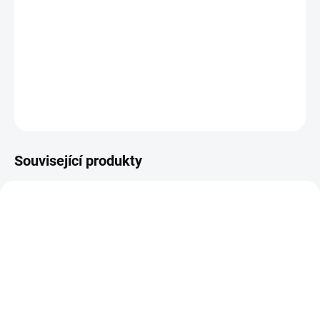
Když hledáte motiv pro romantickou duši, botka s konvalinkami je
ta správná volba.
DETAILNÍ INFORMACE
ZEPTAT SE
HLÍDAT
Související produkty
SKLADEM