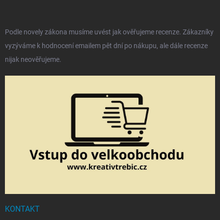
Podle novely zákona musíme uvést jak ověřujeme recenze. Zákazníky
vyzýváme k hodnocení emailem pět dní po nákupu, ale dále recenze
nijak neověřujeme.
KONTAKT