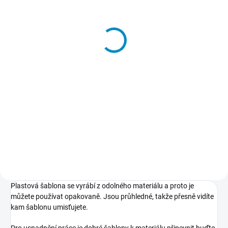
Přenosové lepidlo
213 Kč
−
+
Do košíku
Dočasné lepidlo, kterým
přilepíte a potom také snadno
odlepíte šablony k podkladu.
Nepoškodí podklad, nezpůsobuje
skvrny, nežloutne, nevlní papír.
Plastová šablona se vyrábí z odolného materiálu a proto je
můžete používat opakovaně. Jsou průhledné, takže přesně vidíte
kam šablonu umisťujete.
Pro usnadnění práce je dobré šablony k materiálu připevnit buďto