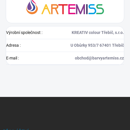
Výrobní společnost
:
KREATIV colour Třebíč, s.r.o.
Adresa
:
U Obůrky 953/7 67401 Třebíč
E-mail
:
obchod@barvyartemiss.cz
Z
á
p
a
t