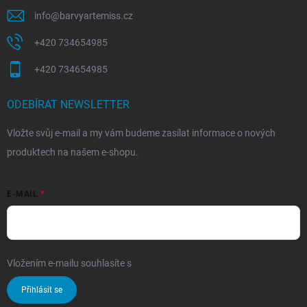
info
@
barvyartemiss.cz
+420 734654985
+420 734654985
ODEBÍRAT NEWSLETTER
Vložte svůj e-mail a my vám budeme zasílat informace o nových
produktech na našem e-shopu.
E-MAIL
Vložením e-mailu souhlasíte s
podmínkami ochrany osobních údajů
Přihlásit se