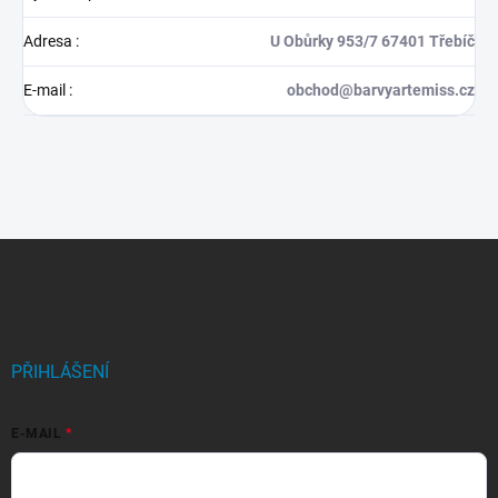
Adresa
:
U Obůrky 953/7 67401 Třebíč
E-mail
:
obchod@barvyartemiss.cz
Z
á
p
a
t
í
PŘIHLÁŠENÍ
E-MAIL