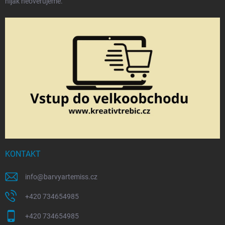
nijak neověřujeme.
KONTAKT
info
@
barvyartemiss.cz
+420 734654985
+420 734654985