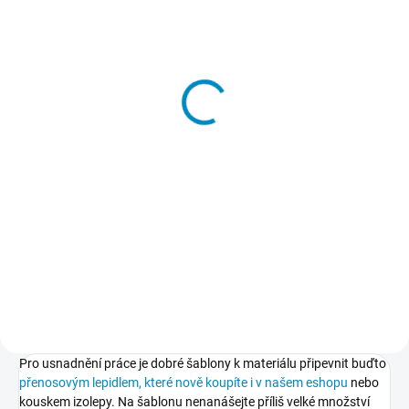
SKLADEM
Přenosové lepidlo
213 Kč
−
+
Do košíku
Dočasné lepidlo, kterým
přilepíte a potom také snadno
odlepíte šablony k podkladu.
Nepoškodí podklad, nezpůsobuje
skvrny, nežloutne, nevlní papír.
Pro usnadnění práce je dobré šablony k materiálu připevnit buďto
přenosovým lepidlem, které nově koupíte i v našem eshopu
nebo
kouskem izolepy. Na šablonu nenanášejte příliš velké množství