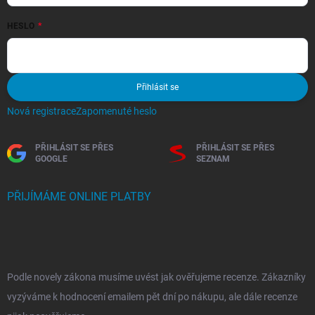
HESLO
Přihlásit se
Nová registrace
Zapomenuté heslo
PŘIHLÁSIT SE PŘES
PŘIHLÁSIT SE PŘES
GOOGLE
SEZNAM
PŘIJÍMÁME ONLINE PLATBY
Podle novely zákona musíme uvést jak ověřujeme recenze. Zákazníky
vyzýváme k hodnocení emailem pět dní po nákupu, ale dále recenze