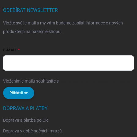
ODEBÍRAT NEWSLETTER
Vložte svůj e-mail a my vám budeme zasílat informace o nových
produktech na našem e-shopu.
E-MAIL
Vložením e-mailu souhlasíte s
podmínkami ochrany osobních údajů
Přihlásit se
DOPRAVA A PLATBY
Doprava a platba po ČR
Doprava v době nočních mrazů