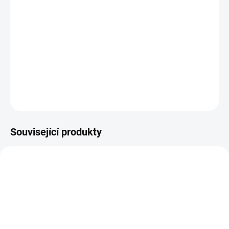
Plastová šablona se vyrábí z odolného materiálu a proto je
můžete používat opakovaně. Jsou průhledné, takže přesně vidíte
kam šablonu umisťujete.
DETAILNÍ INFORMACE
ZEPTAT SE
HLÍDAT
Související produkty