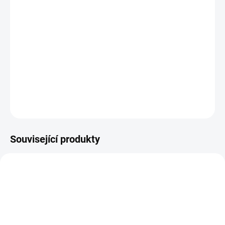
Plastová šablona se vyrábí z odolného materiálu a proto je
můžete používat opakovaně. Jsou průhledné, takže přesně vidíte
kam šablonu umisťujete.
DETAILNÍ INFORMACE
ZEPTAT SE
HLÍDAT
Související produkty