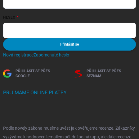
HESLO
Přihlásit se
Nová registrace
Zapomenuté heslo
PŘIHLÁSIT SE PŘES
PŘIHLÁSIT SE PŘES
GOOGLE
SEZNAM
PŘIJÍMÁME ONLINE PLATBY
Podle novely zákona musíme uvést jak ověřujeme recenze. Zákazníky
vyzýváme k hodnocení emailem pět dní po nákupu, ale dále recenze