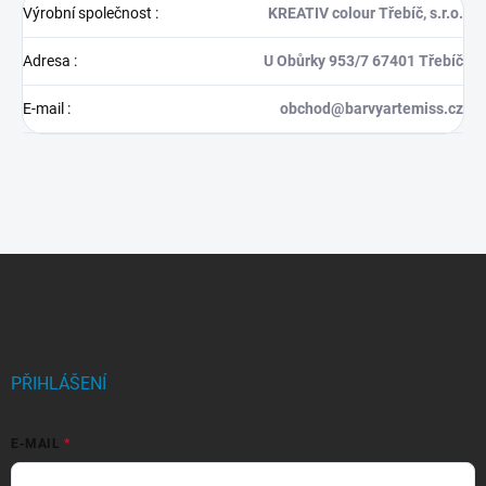
Výrobní společnost
:
KREATIV colour Třebíč, s.r.o.
Adresa
:
U Obůrky 953/7 67401 Třebíč
E-mail
:
obchod@barvyartemiss.cz
Z
á
p
a
t
í
PŘIHLÁŠENÍ
E-MAIL