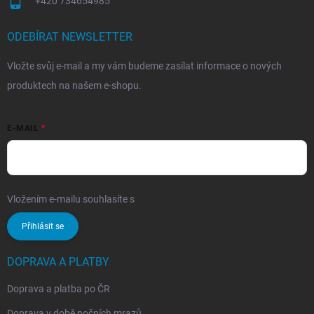
+420 734654985
ODEBÍRAT NEWSLETTER
Vložte svůj e-mail a my vám budeme zasílat informace o nových
produktech na našem e-shopu.
E-MAIL
Vložením e-mailu souhlasíte s
podmínkami ochrany osobních údajů
Přihlásit se
DOPRAVA A PLATBY
Doprava a platba po ČR
Doprava v době nočních mrazů