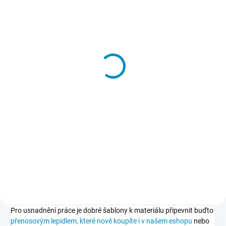
SKLADEM
Přenosové lepidlo
213 Kč
−
+
Do košíku
Dočasné lepidlo, kterým
přilepíte a potom také snadno
odlepíte šablony k podkladu.
Nepoškodí podklad, nezpůsobuje
skvrny, nežloutne, nevlní papír.
Pro usnadnění práce je dobré šablony k materiálu připevnit buďto
přenosovým lepidlem, které nově koupíte i v našem eshopu
nebo