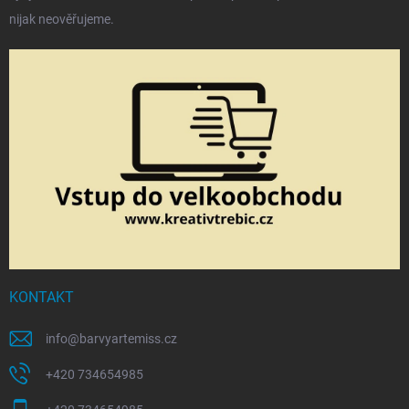
nijak neověřujeme.
KONTAKT
info
@
barvyartemiss.cz
+420 734654985