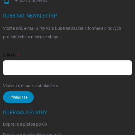
+420 734654985
ODEBÍRAT NEWSLETTER
Vložte svůj e-mail a my vám budeme zasílat informace o nových
produktech na našem e-shopu.
E-MAIL
Vložením e-mailu souhlasíte s
podmínkami ochrany osobních údajů
Přihlásit se
DOPRAVA A PLATBY
Doprava a platba po ČR
Doprava v době nočních mrazů