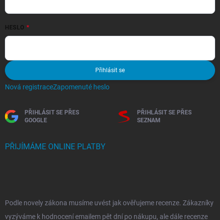
HESLO
Přihlásit se
Nová registrace
Zapomenuté heslo
PŘIHLÁSIT SE PŘES
PŘIHLÁSIT SE PŘES
GOOGLE
SEZNAM
PŘIJÍMÁME ONLINE PLATBY
Podle novely zákona musíme uvést jak ověřujeme recenze. Zákazníky
vyzýváme k hodnocení emailem pět dní po nákupu, ale dále recenze