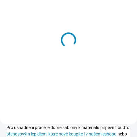
SKLADEM
Přenosové lepidlo
213 Kč
−
+
Do košíku
Dočasné lepidlo, kterým
přilepíte a potom také snadno
odlepíte šablony k podkladu.
Nepoškodí podklad, nezpůsobuje
skvrny, nežloutne, nevlní papír.
Pro usnadnění práce je dobré šablony k materiálu připevnit buďto
přenosovým lepidlem, které nově koupíte i v našem eshopu
nebo