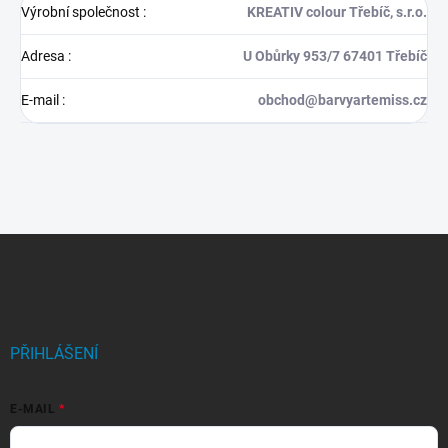
Výrobní společnost
:
KREATIV colour Třebíč, s.r.o.
Adresa
:
U Obůrky 953/7 67401 Třebíč
E-mail
:
obchod@barvyartemiss.cz
Z
á
p
a
t
í
PŘIHLÁŠENÍ
E-MAIL