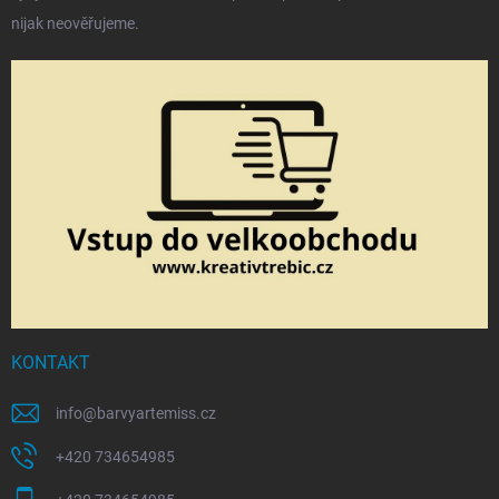
nijak neověřujeme.
KONTAKT
info
@
barvyartemiss.cz
+420 734654985