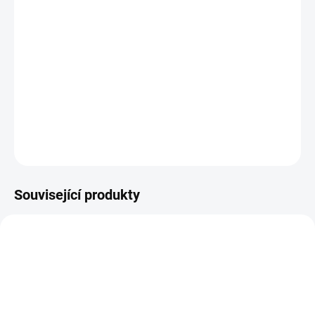
Plastová šablona se vyrábí z odolného materiálu a proto je
můžete používat opakovaně. Jsou průhledné, takže přesně vidíte
kam šablonu umisťujete.
DETAILNÍ INFORMACE
ZEPTAT SE
HLÍDAT
Související produkty