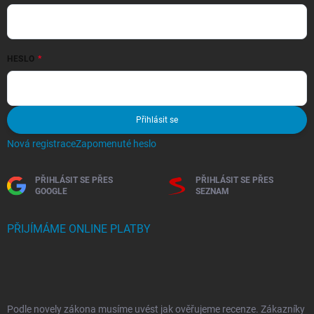
HESLO
Přihlásit se
Nová registrace
Zapomenuté heslo
PŘIHLÁSIT SE PŘES
PŘIHLÁSIT SE PŘES
GOOGLE
SEZNAM
PŘIJÍMÁME ONLINE PLATBY
Podle novely zákona musíme uvést jak ověřujeme recenze. Zákazníky