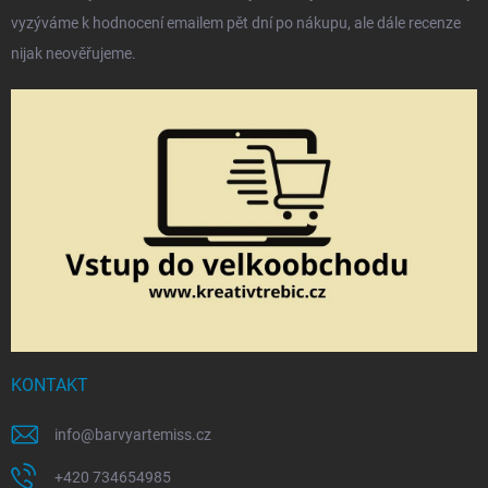
vyzýváme k hodnocení emailem pět dní po nákupu, ale dále recenze
nijak neověřujeme.
KONTAKT
info
@
barvyartemiss.cz
+420 734654985