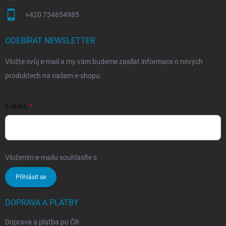
+420 734654985
ODEBÍRAT NEWSLETTER
Vložte svůj e-mail a my vám budeme zasílat informace o nových
produktech na našem e-shopu.
E-MAIL
Vložením e-mailu souhlasíte s
podmínkami ochrany osobních údajů
Přihlásit se
DOPRAVA A PLATBY
Doprava a platba po ČR