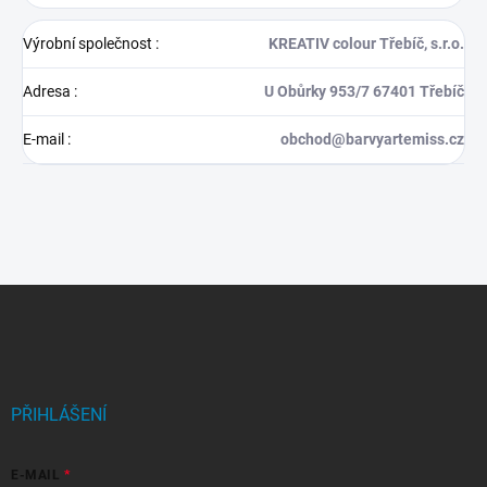
Výrobní společnost
:
KREATIV colour Třebíč, s.r.o.
Adresa
:
U Obůrky 953/7 67401 Třebíč
E-mail
:
obchod@barvyartemiss.cz
Z
á
p
a
t
í
PŘIHLÁŠENÍ
E-MAIL