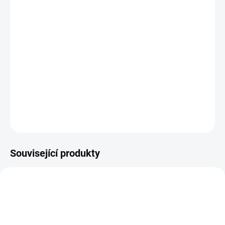
−
+
Přidat do košíku
Plastová šablona se vyrábí z odolného materiálu a proto je
můžete používat opakovaně. Jsou průhledné, takže přesně vidíte
kam šablonu umisťujete.
DETAILNÍ INFORMACE
ZEPTAT SE
HLÍDAT
Související produkty