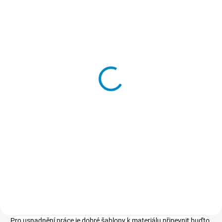
SKLADEM
Přenosové lepidlo
213 Kč
−
+
Do košíku
Dočasné lepidlo, kterým
přilepíte a potom také snadno
odlepíte šablony k podkladu.
Nepoškodí podklad, nezpůsobuje
skvrny, nežloutne, nevlní papír.
Pro usnadnění práce je dobré šablony k materiálu připevnit buďto