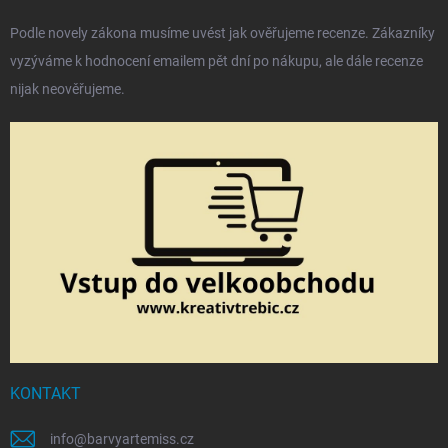
Podle novely zákona musíme uvést jak ověřujeme recenze. Zákazníky
vyzýváme k hodnocení emailem pět dní po nákupu, ale dále recenze
nijak neověřujeme.
KONTAKT
info
@
barvyartemiss.cz