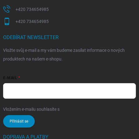
+420 734654985
+420 734654985
ODEBÍRAT NEWSLETTER
Vložte svůj e-mail a my vám budeme zasílat informace o nových
produktech na našem e-shopu.
E-MAIL
Vložením e-mailu souhlasíte s
podmínkami ochrany osobních údajů
Přihlásit se
DOPRAVA A PLATBY