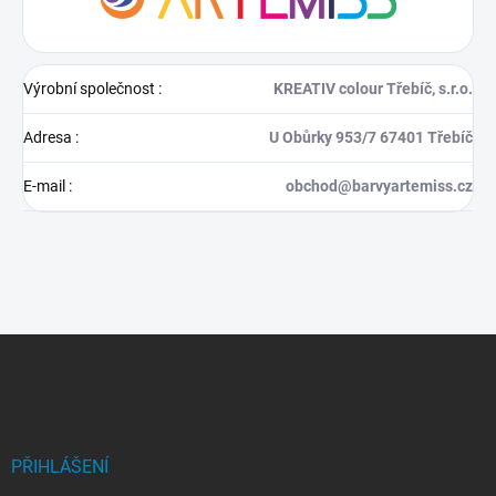
Výrobní společnost
:
KREATIV colour Třebíč, s.r.o.
Adresa
:
U Obůrky 953/7 67401 Třebíč
E-mail
:
obchod@barvyartemiss.cz
Z
á
p
a
t
í
PŘIHLÁŠENÍ