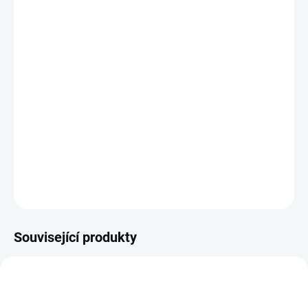
−
+
Přidat do košíku
Ze série šablon s motivem šachových figur.
Plastová šablona se vyrábí z odolného materiálu a proto je
můžete používat opakovaně. Jsou průhledné, takže přesně vidíte
kam šablonu umisťujete.
DETAILNÍ INFORMACE
ZEPTAT SE
HLÍDAT
Související produkty