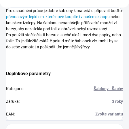
Pro usnadnění práce je dobré šablony k materiálu připevnit buďto
přenosovým lepidlem, které nově koupíte i v našem eshopu
nebo
kouskem izolepy. Na šablonu nenanášejte příliš velké množství
barvy, aby nezatekla pod folii a obrázek nebyl rozmazaný.
Po použití stačí očistit barvu a suché uložit mezi dva papíry, nebo
folie. To je důležité zvláště pokud máte šablonek víc, mohli by se
do sebe zamotat a poškodit tím jemnější výřezy.
Doplňkové parametry
Kategorie
:
Šablony - Šachy
Záruka
:
3 roky
EAN
:
Zvolte variantu