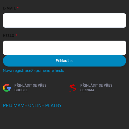
E-MAIL
HESLO
Přihlásit se
Nová registrace
Zapomenuté heslo
PŘIHLÁSIT SE PŘES
PŘIHLÁSIT SE PŘES
GOOGLE
SEZNAM
PŘIJÍMÁME ONLINE PLATBY