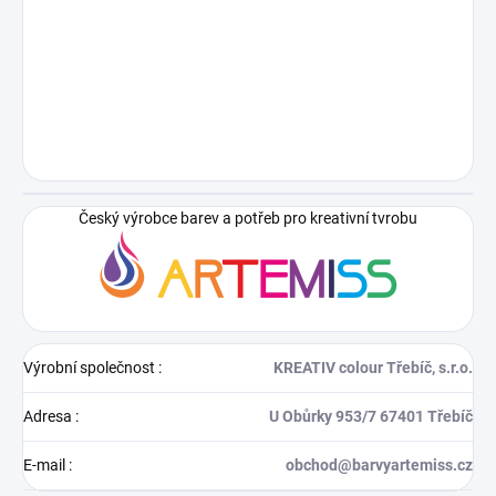
Český výrobce barev a potřeb pro kreativní tvrobu
Výrobní společnost
:
KREATIV colour Třebíč, s.r.o.
Adresa
:
U Obůrky 953/7 67401 Třebíč
E-mail
:
obchod@barvyartemiss.cz