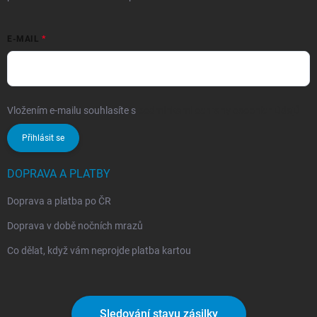
E-MAIL
Vložením e-mailu souhlasíte s
podmínkami ochrany osobních údajů
Přihlásit se
DOPRAVA A PLATBY
Doprava a platba po ČR
Doprava v době nočních mrazů
Co dělat, když vám neprojde platba kartou
Sledování stavu zásilky