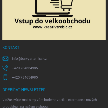
KONTAKT
info
@
barvyartemiss.cz
+420 734654985
+420 734654985
ODEBÍRAT NEWSLETTER
Vložte svůj e-mail a my vám budeme zasílat informace o nových
produktech na našem e-shopu.