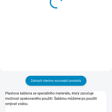
−
+
−
+
Do košíku
Do košíku
Dočasné lepidlo, kterým
přilepíte a potom také snadno
odlepíte šablony k podkladu.
Nepoškodí podklad, nezpůsobuje
skvrny, nežloutne, nevlní papír.
Zobrazit všechny související produkty
Plastová šablona se speciálního materiálu, který zaručuje
možnost opakovaného použití. Šablonu můžeme po použití
omývat vodou.