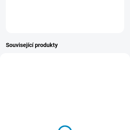
DETAILNÍ INFORMACE
ZEPTAT SE
HLÍDAT
Související produkty
SKLADEM
SKLADEM
Sada šablonek VLOČKY-
Přenosové lepidlo
plastové šablny
213 Kč
197 Kč