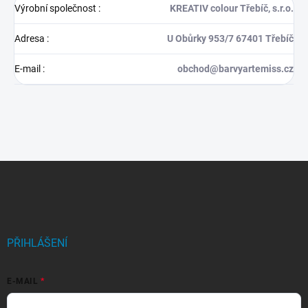
Výrobní společnost
:
KREATIV colour Třebíč, s.r.o.
Adresa
:
U Obůrky 953/7 67401 Třebíč
E-mail
:
obchod@barvyartemiss.cz
Z
á
p
a
t
í
PŘIHLÁŠENÍ
E-MAIL