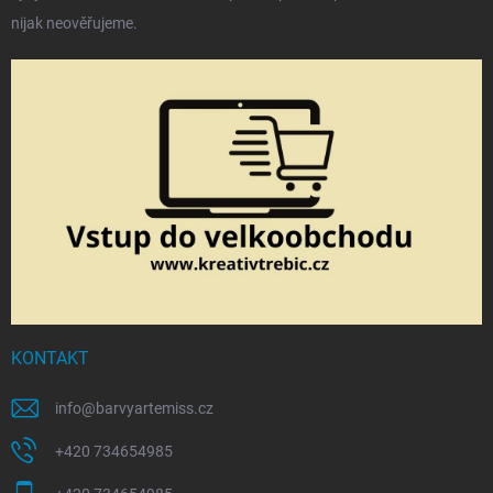
nijak neověřujeme.
KONTAKT
info
@
barvyartemiss.cz
+420 734654985