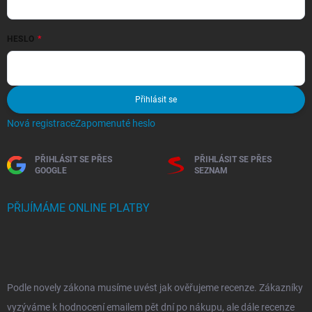
HESLO
Přihlásit se
Nová registrace
Zapomenuté heslo
PŘIHLÁSIT SE PŘES
PŘIHLÁSIT SE PŘES
GOOGLE
SEZNAM
PŘIJÍMÁME ONLINE PLATBY
Podle novely zákona musíme uvést jak ověřujeme recenze. Zákazníky
vyzýváme k hodnocení emailem pět dní po nákupu, ale dále recenze