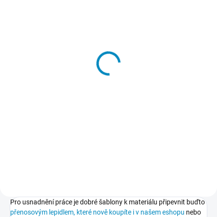
SKLADEM
Přenosové lepidlo
213 Kč
−
+
Do košíku
Dočasné lepidlo, kterým
přilepíte a potom také snadno
odlepíte šablony k podkladu.
Nepoškodí podklad, nezpůsobuje
skvrny, nežloutne, nevlní papír.
Pro usnadnění práce je dobré šablony k materiálu připevnit buďto
přenosovým lepidlem, které nově koupíte i v našem eshopu
nebo