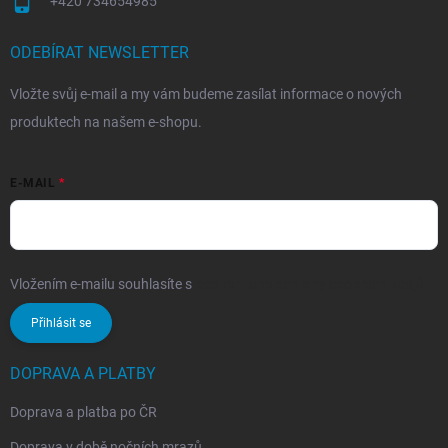
+420 734654985
ODEBÍRAT NEWSLETTER
Vložte svůj e-mail a my vám budeme zasílat informace o nových
produktech na našem e-shopu.
E-MAIL
Vložením e-mailu souhlasíte s
podmínkami ochrany osobních údajů
Přihlásit se
DOPRAVA A PLATBY
Doprava a platba po ČR
Doprava v době nočních mrazů