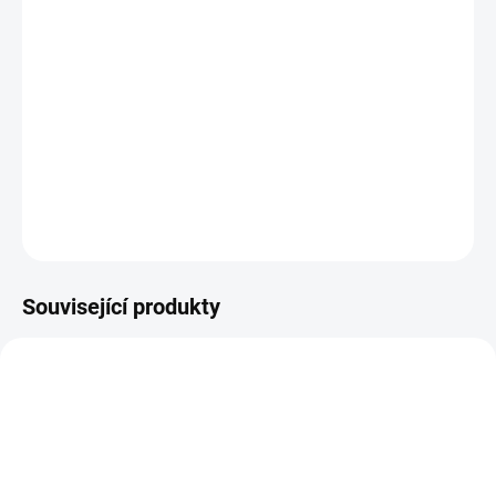
Plastová šablona se vyrábí z odolného materiálu a proto je
můžete používat opakovaně. Jsou průhledné, takže přesně vidíte
kam šablonu umisťujete.
DETAILNÍ INFORMACE
ZEPTAT SE
HLÍDAT
Související produkty