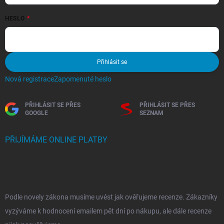
HESLO
Přihlásit se
Nová registrace
Zapomenuté heslo
PŘIHLÁSIT SE PŘES
PŘIHLÁSIT SE PŘES
GOOGLE
SEZNAM
PŘIJÍMÁME ONLINE PLATBY
Podle novely zákona musíme uvést jak ověřujeme recenze. Zákazníky
vyzýváme k hodnocení emailem pět dní po nákupu, ale dále recenze