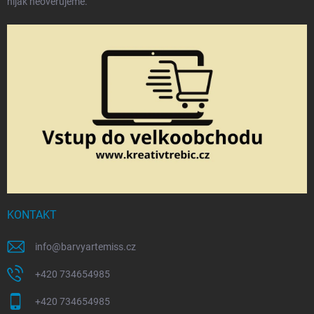
nijak neověřujeme.
KONTAKT
info
@
barvyartemiss.cz
+420 734654985
+420 734654985