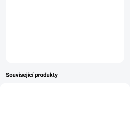
Plastová šablona se vyrábí z odolného materiálu a proto je
můžete používat opakovaně. Jsou průhledné, takže přesně vidíte
kam šablonu umisťujete.
DETAILNÍ INFORMACE
ZEPTAT SE
HLÍDAT
Související produkty