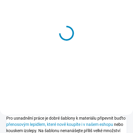
SKLADEM
Přenosové lepidlo
213 Kč
−
+
Do košíku
Dočasné lepidlo, kterým
přilepíte a potom také snadno
odlepíte šablony k podkladu.
Nepoškodí podklad, nezpůsobuje
skvrny, nežloutne, nevlní papír.
Pro usnadnění práce je dobré šablony k materiálu připevnit buďto
přenosovým lepidlem, které nově koupíte i v našem eshopu
nebo
kouskem izolepy. Na šablonu nenanášejte příliš velké množství