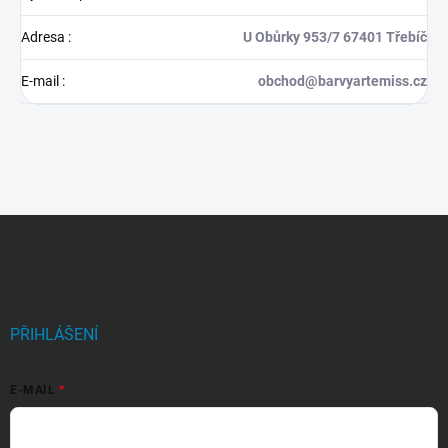
Adresa
:
U Obůrky 953/7 67401 Třebíč
E-mail
:
obchod@barvyartemiss.cz
Z
á
p
a
t
í
PŘIHLÁŠENÍ
E-MAIL