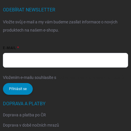
ODEBÍRAT NEWSLETTER
Vložte svůj e-mail a my vám budeme zasílat informace o nových
produktech na našem e-shopu.
E-MAIL
Vložením e-mailu souhlasíte s
podmínkami ochrany osobních údajů
Přihlásit se
DOPRAVA A PLATBY
Doprava a platba po ČR
Doprava v době nočních mrazů