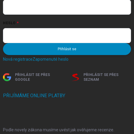
HESLO
Přihlásit se
Nová registrace
Zapomenuté heslo
PŘIHLÁSIT SE PŘES
PŘIHLÁSIT SE PŘES
GOOGLE
SEZNAM
PŘIJÍMÁME ONLINE PLATBY
Podle novely zákona musíme uvést jak ověřujeme recenze.