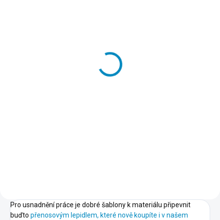
SKLADEM
Přenosové lepidlo
213 Kč
−
+
Do košíku
Dočasné lepidlo, kterým
přilepíte a potom také snadno
odlepíte šablony k podkladu.
Nepoškodí podklad, nezpůsobuje
skvrny, nežloutne, nevlní papír.
Pro usnadnění práce je dobré šablony k materiálu připevnit
buďto
přenosovým lepidlem, které nově koupíte i v našem