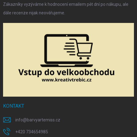
Zákazníky vyzýváme k hodnocení emailem pět dní po nákupu, ale
dále recenze nijak neověřujeme.
KONTAKT
info
@
barvyartemiss.cz
+420 734654985