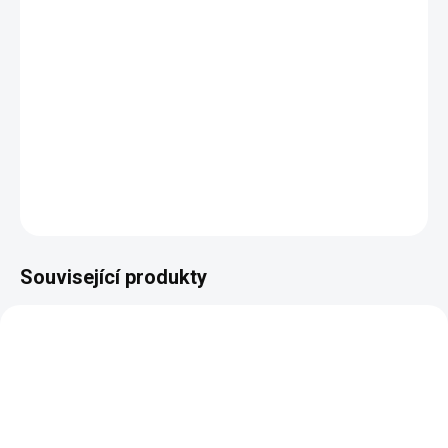
Plastová šablona se vyrábí z odolného materiálu a proto je
můžete používat opakovaně. Jsou průhledné, takže přesně vidíte
kam šablonu umisťujete.
DETAILNÍ INFORMACE
ZEPTAT SE
HLÍDAT
Související produkty