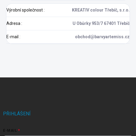
Výrobní společnost
:
KREATIV colour Třebíč, s.r.o.
Adresa
:
U Obůrky 953/7 67401 Třebíč
E-mail
:
obchod@barvyartemiss.cz
Z
á
p
a
t
í
PŘIHLÁŠENÍ
E-MAIL