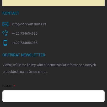
KONTAKT
info
@
barvyartemiss.cz
+420 734654985
+420 734654985
ODEBÍRAT NEWSLETTER
Vložte svůj e-mail a my vám budeme zasílat informace o nových
produktech na našem e-shopu.
E-MAIL