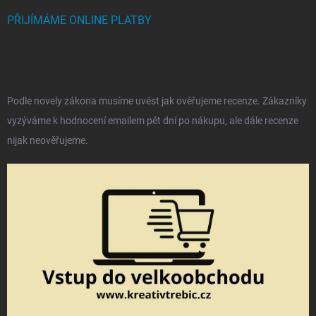
PŘIJÍMÁME ONLINE PLATBY
Podle novely zákona musíme uvést jak ověřujeme recenze. Zákazníky
vyzýváme k hodnocení emailem pět dní po nákupu, ale dále recenze
nijak neověřujeme.