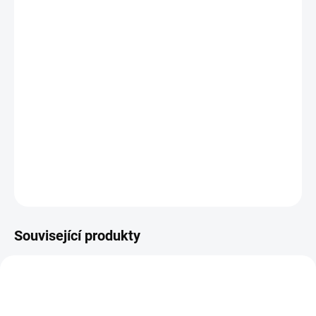
DORUČIT DO:
14.8.2026
−
+
Přidat do košíku
Univerzální sada 7 štětců Nassau Fine Art s nylonovými štětinami
je ideální pro akvarel, akryl, olej i hobby techniky. Obsahuje kulaté i
ploché štětce pro detailní i široké tahy.
DETAILNÍ INFORMACE
ZEPTAT SE
HLÍDAT
Související produkty