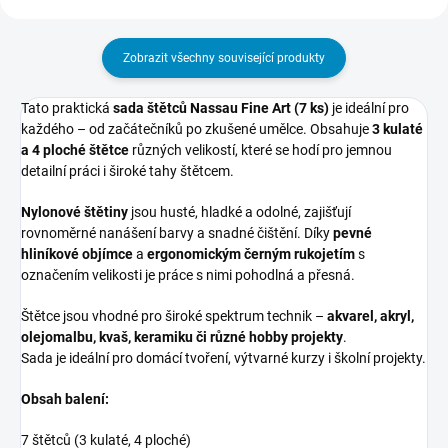
Zobrazit všechny související produkty
Tato praktická
sada štětců Nassau Fine Art (7 ks)
je ideální pro
každého – od začátečníků po zkušené umělce. Obsahuje
3 kulaté
a 4 ploché štětce
různých velikostí, které se hodí pro jemnou
detailní práci i široké tahy štětcem.
Nylonové štětiny
jsou husté, hladké a odolné, zajišťují
rovnoměrné nanášení barvy a snadné čištění. Díky
pevné
hliníkové objímce
a
ergonomickým černým rukojetím
s
označením velikosti je práce s nimi pohodlná a přesná.
Štětce jsou vhodné pro široké spektrum technik –
akvarel, akryl,
olejomalbu, kvaš, keramiku či různé hobby projekty
.
Sada je ideální pro domácí tvoření, výtvarné kurzy i školní projekty.
Obsah balení:
7 štětců (3 kulaté, 4 ploché)