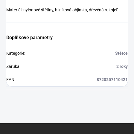
Materiál: nylonové štětiny, hliníková objímka, dřevěná rukojeť
Doplňkové parametry
Kategorie
:
Štětce
Záruka
:
2 roky
EAN
:
8720257110421
Z
á