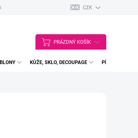
CZK
dajů
VŠEOBECNÉ OBCHODNÍ PODMÍNKY
Vstup do velkoobcho
PRÁZDNÝ KOŠÍK
NÁKUPNÍ
KOŠÍK
ABLONY
KŮŽE, SKLO, DECOUPAGE
PÍSKY, PRÁŠKY