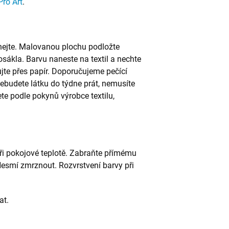
Pro Art
.
hejte. Malovanou plochu podložte
ákla. Barvu naneste na textil a nechte
jte přes papír. Doporučujeme pečící
ebudete látku do týdne prát, nemusíte
te podle pokynů výrobce textilu,
ři pokojové teplotě. Zabraňte přímému
esmí zmrznout. Rozvrstvení barvy při
at.