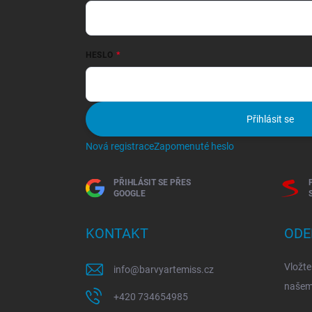
HESLO
Přihlásit se
Nová registrace
Zapomenuté heslo
PŘIHLÁSIT SE PŘES
GOOGLE
KONTAKT
ODE
Vložte
info
@
barvyartemiss.cz
našem
+420 734654985