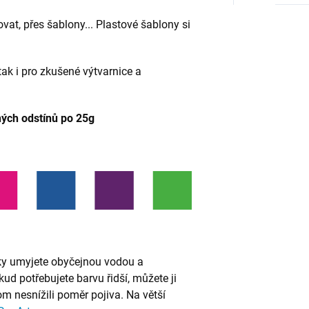
vat, přes šablony... Plastové šablony si
tak i pro zkušené výtvarnice a
ých odstínů po 25g
ky umyjete obyčejnou vodou a
ud potřebujete barvu řidší, můžete ji
om nesnížili poměr pojiva. Na větší