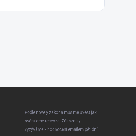
Podle novely zákona musíme uvést jak
ověřujeme recenze. Zákazníky
vyzýváme k hodnocení emailem pět dní