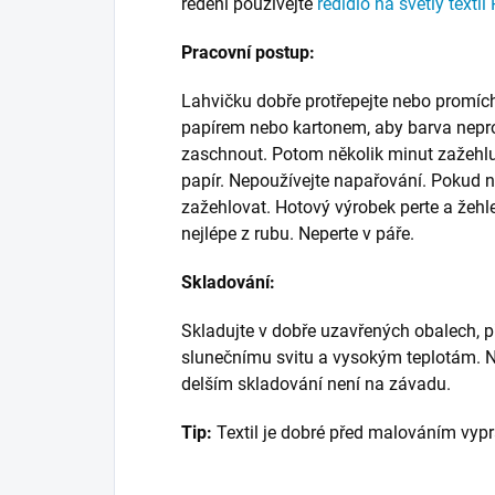
ředění používejte
ředidlo na světlý textil 
Pracovní postup:
Lahvičku dobře protřepejte nebo promíc
papírem nebo kartonem, aby barva nepros
zaschnout. Potom několik minut zažehlu
papír. Nepoužívejte napařování. Pokud n
zažehlovat. Hotový výrobek perte a žehle
nejlépe z rubu. Neperte v páře.
Skladování:
Skladujte v dobře uzavřených obalech, p
slunečnímu svitu a vysokým teplotám. N
delším skladování není na závadu.
Tip:
Textil je dobré před malováním vypr