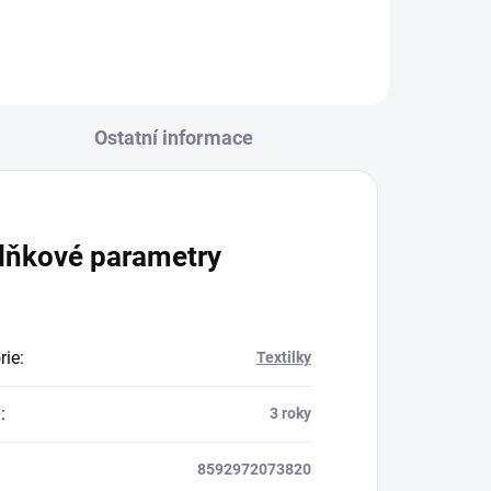
Ostatní informace
lňkové parametry
rie
:
Textilky
a
:
3 roky
8592972073820