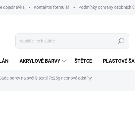
e objednávka
Kontaktní formulář
Podmínky ochrany osobních ú
Hledat
LÁN
AKRYLOVÉ BARVY
ŠTĚTCE
PLASTOVÉ Š
Sada barev na světlý textil 7x25g neonové odstíny
NAČKA:
ARTEMISS
358 Kč
296 Kč bez DPH
Měrná
SKLADEM
cena: