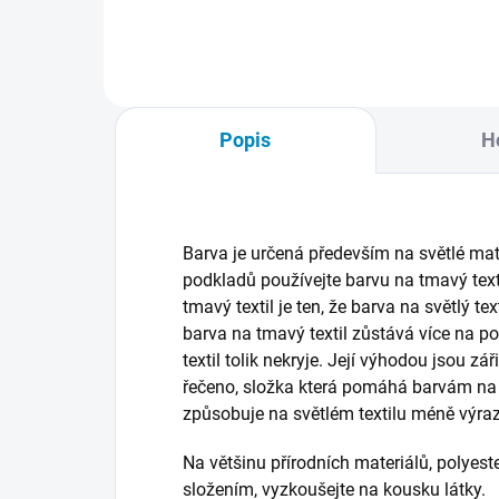
bankovky. Při běžném světle mají
jemné pastelové odstíny podobné
zvýrazňovačům.
Popis
H
Barva je určená především na světlé mate
podkladů používejte barvu na tmavý texti
tmavý textil je ten, že barva na světlý te
barva na tmavý textil zůstává více na p
textil tolik nekryje.
Její výhodou jsou záři
řečeno, složka která pomáhá barvám na 
způsobuje na světlém textilu méně výraz
Na většinu přírodních materiálů, polyeste
složením, vyzkoušejte na kousku látky.