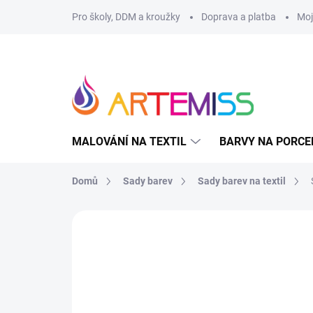
Přejít
Pro školy, DDM a kroužky
Doprava a platba
Moj
na
obsah
MALOVÁNÍ NA TEXTIL
BARVY NA PORCE
Domů
Sady barev
Sady barev na textil
1 hodnocení
Podrobnosti hodnocení
Z