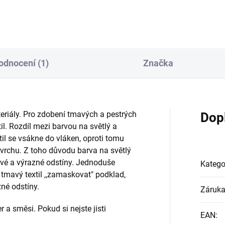
můžeme použít obvyklým
způsobem.
odnocení (1)
Značka
riály.
Pro zdobení tmavých a pestrých
Dop
l. Rozdíl mezi barvou na světlý a
xtil se vsákne do vláken, oproti tomu
ovrchu. Z toho důvodu barva na světlý
vé a výrazné odstíny.
Jednoduše
Katego
tmavý textil ,,zamaskovat" podklad,
né odstíny.
Záruk
r a směsi. Pokud si nejste jisti
EAN
: