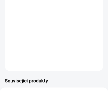
ROZMĚR
MŮŽEME DORUČIT DO:
14.8.2026
−
+
Přidat do košíku
Plastová šablona pro vytvoření košíku třeba na velikonoční vajíčka
na textilu nebo jiných materiálech.
DETAILNÍ INFORMACE
ZEPTAT SE
HLÍDAT
Související produkty