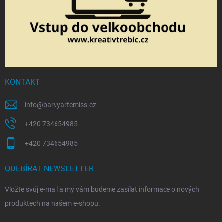
KONTAKT
info
@
barvyartemiss.cz
+420 734654985
+420 734654985
ODEBÍRAT NEWSLETTER
Vložte svůj e-mail a my vám budeme zasílat informace o nových
produktech na našem e-shopu.