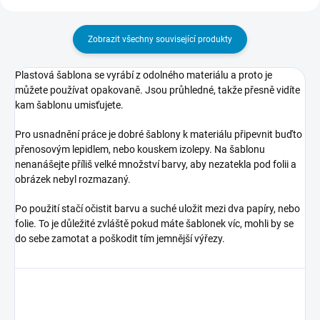
Zobrazit všechny související produkty
Plastová šablona se vyrábí z odolného materiálu a proto je
můžete používat opakovaně. Jsou průhledné, takže přesně vidíte
kam šablonu umisťujete.
Pro usnadnění práce je dobré šablony k materiálu připevnit buďto
přenosovým lepidlem, nebo kouskem izolepy. Na šablonu
nenanášejte příliš velké množství barvy, aby nezatekla pod folii a
obrázek nebyl rozmazaný.
Po použití stačí očistit barvu a suché uložit mezi dva papíry, nebo
folie. To je důležité zvláště pokud máte šablonek víc, mohli by se
do sebe zamotat a poškodit tím jemnější výřezy.