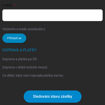
E-MAIL
Vložením e-mailu souhlasíte s
podmínkami ochrany osobních údajů
Přihlásit se
DOPRAVA A PLATBY
Doprava a platba po ČR
Doprava v době nočních mrazů
Co dělat, když vám neprojde platba kartou
Sledování stavu zásilky