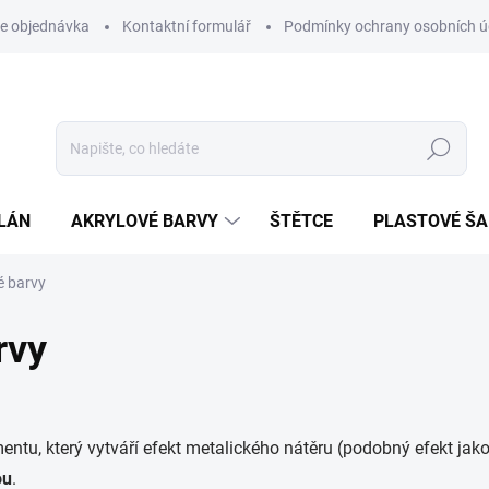
e objednávka
Kontaktní formulář
Podmínky ochrany osobních ú
Hledat
LÁN
AKRYLOVÉ BARVY
ŠTĚTCE
PLASTOVÉ Š
é barvy
rvy
tu, který vytváří efekt metalického nátěru (podobný efekt jako
ou
.