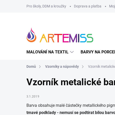
Přejít
Pro školy, DDM a kroužky
Doprava a platba
Moj
na
obsah
MALOVÁNÍ NA TEXTIL
BARVY NA PORCE
Domů
Vzorníky a nápovědy
Vzorník metalick
Vzorník metalické ba
3.1.2019
Barva obsahuje malé částečky metallického pigmen
tmavé podklady - nemusí se podtírat bílou barv