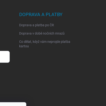
DOPRAVA A PLATBY
Doprava a platba po ČR
Doprava v době nočních mrazů
Co dělat, když vám neprojde platba
kartou