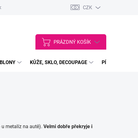
CZK
dajů
VŠEOBECNÉ OBCHODNÍ PODMÍNKY
Vstup do velkoobcho
PRÁZDNÝ KOŠÍK
NÁKUPNÍ
KOŠÍK
ABLONY
KŮŽE, SKLO, DECOUPAGE
PÍSKY, PRÁŠKY
 u metalíz na autě).
Velmi dobře překryje i