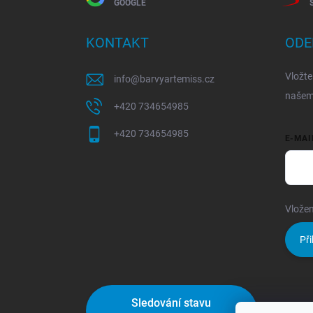
GOOGLE
KONTAKT
ODE
Vložte
info
@
barvyartemiss.cz
našem
+420 734654985
+420 734654985
E-MAI
Vložen
Při
Sledování stavu