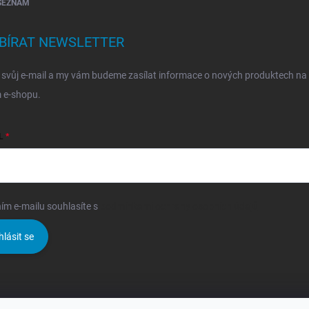
SEZNAM
BÍRAT NEWSLETTER
 svůj e-mail a my vám budeme zasílat informace o nových produktech na
 e-shopu.
L
ím e-mailu souhlasíte s
podmínkami ochrany osobních údajů
hlásit se