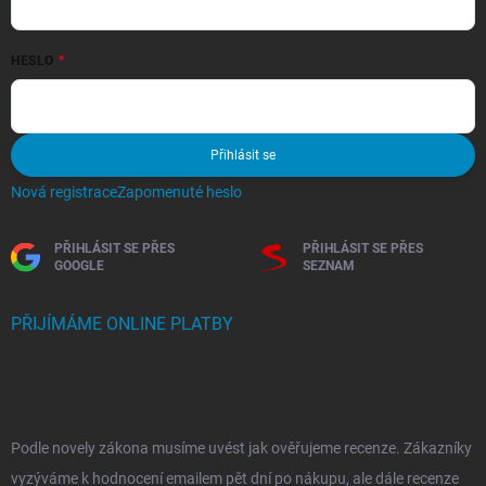
HESLO
Přihlásit se
Nová registrace
Zapomenuté heslo
PŘIHLÁSIT SE PŘES
PŘIHLÁSIT SE PŘES
GOOGLE
SEZNAM
PŘIJÍMÁME ONLINE PLATBY
Podle novely zákona musíme uvést jak ověřujeme recenze. Zákazníky
vyzýváme k hodnocení emailem pět dní po nákupu, ale dále recenze