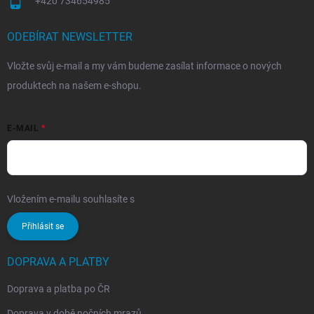
+420 734654985
ODEBÍRAT NEWSLETTER
Vložte svůj e-mail a my vám budeme zasílat informace o nových
produktech na našem e-shopu.
E-MAIL
Vložením e-mailu souhlasíte s
podmínkami ochrany osobních údajů
Přihlásit se
DOPRAVA A PLATBY
Doprava a platba po ČR
Doprava v době nočních mrazů