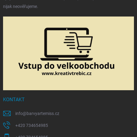
nijak neověřujeme.
KONTAKT
info
@
barvyartemiss.cz
+420 734654985