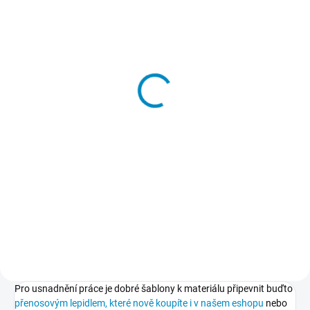
SKLADEM
Přenosové lepidlo
213 Kč
−
+
Do košíku
Dočasné lepidlo, kterým
přilepíte a potom také snadno
odlepíte šablony k podkladu.
Nepoškodí podklad, nezpůsobuje
skvrny, nežloutne, nevlní papír.
Pro usnadnění práce je dobré šablony k materiálu připevnit buďto
přenosovým lepidlem, které nově koupíte i v našem eshopu
nebo