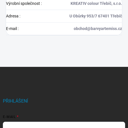
Výrobní společnost
:
KREATIV colour Třebíč, s.r.o.
Adresa
:
U Obůrky 953/7 67401 Třebíč
E-mail
:
obchod@barvyartemiss.cz
Z
á
p
a
t
í
PŘIHLÁŠENÍ
E-MAIL