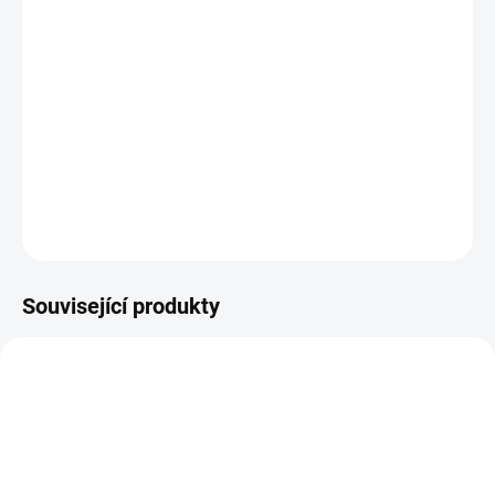
Plastová šablona se vyrábí z odolného materiálu a proto je
můžete používat opakovaně. Jsou průhledné, takže přesně vidíte
kam šablonu umisťujete.
DETAILNÍ INFORMACE
ZEPTAT SE
HLÍDAT
Související produkty