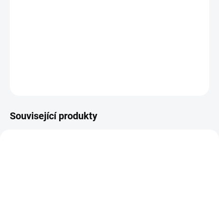
Šablona se vyrábí z odolného materiálu a proto je můžete
používat opakovaně. Jsou průhledné, takže přesně vidíte kam
šablonu umisťujete.
DETAILNÍ INFORMACE
ZEPTAT SE
HLÍDAT
Související produkty