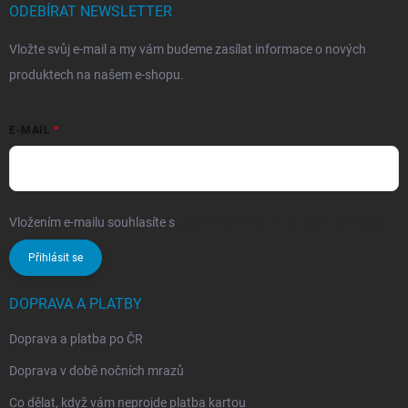
ODEBÍRAT NEWSLETTER
Vložte svůj e-mail a my vám budeme zasílat informace o nových
produktech na našem e-shopu.
E-MAIL
Vložením e-mailu souhlasíte s
podmínkami ochrany osobních údajů
Přihlásit se
DOPRAVA A PLATBY
Doprava a platba po ČR
Doprava v době nočních mrazů
Co dělat, když vám neprojde platba kartou