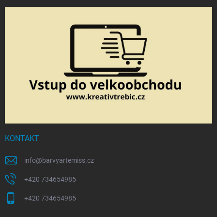
KONTAKT
info
@
barvyartemiss.cz
+420 734654985
+420 734654985