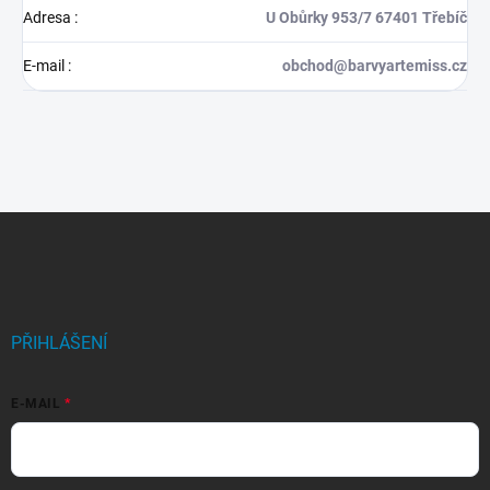
Adresa
:
U Obůrky 953/7 67401 Třebíč
E-mail
:
obchod@barvyartemiss.cz
Z
á
p
a
t
í
PŘIHLÁŠENÍ
E-MAIL