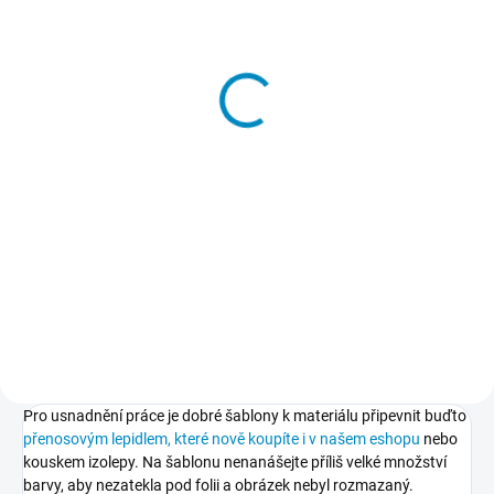
SKLADEM
Přenosové lepidlo
213 Kč
−
+
Do košíku
Dočasné lepidlo, kterým
přilepíte a potom také snadno
odlepíte šablony k podkladu.
Nepoškodí podklad, nezpůsobuje
skvrny, nežloutne, nevlní papír.
Pro usnadnění práce je dobré šablony k materiálu připevnit buďto
přenosovým lepidlem, které nově koupíte i v našem eshopu
nebo
kouskem izolepy. Na šablonu nenanášejte příliš velké množství
barvy, aby nezatekla pod folii a obrázek nebyl rozmazaný.