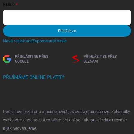
HESLO
Přihlásit se
Nová registrace
Zapomenuté heslo
PŘIHLÁSIT SE PŘES
PŘIHLÁSIT SE PŘES
GOOGLE
SEZNAM
PŘIJÍMÁME ONLINE PLATBY
Podle novely zákona musíme uvést jak ověřujeme recenze. Zákazníky
vyzýváme k hodnocení emailem pět dní po nákupu, ale dále recenze
nijak neověřujeme.