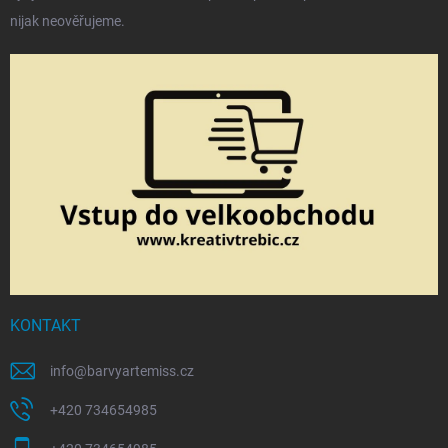
nijak neověřujeme.
KONTAKT
info
@
barvyartemiss.cz
+420 734654985