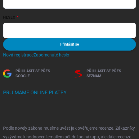
HESLO
Přihlásit se
Nová registrace
Zapomenuté heslo
PŘIHLÁSIT SE PŘES
PŘIHLÁSIT SE PŘES
GOOGLE
SEZNAM
PŘIJÍMÁME ONLINE PLATBY
Podle novely zákona musíme uvést jak ověřujeme recenze. Zákazníky
vyzýváme k hodnocení emailem pět dní po nákupu, ale dále recenze