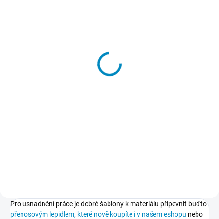
SKLADEM
SKLADEM
Balonky - plastová
Přenosové lepidlo
šablona 382
213 Kč
83 Kč
od
−
+
Detail
Do košíku
Plastová šablona se vyrábí z
odolného materiálu a proto je
Dočasné lepidlo, kterým
můžete používat opakovaně.
přilepíte a potom také snadno
Jsou průhledné, takže přesně
odlepíte šablony k podkladu.
vidíte kam šablonu umisťujete.
Nepoškodí podklad, nezpůsobuje
skvrny, nežloutne, nevlní papír.
Pro usnadnění práce je dobré šablony k materiálu připevnit buďto
přenosovým lepidlem, které nově koupíte i v našem eshopu
nebo