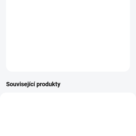
Plastová šablona se vyrábí z odolného materiálu a proto je
můžete používat opakovaně. Jsou průhledné, takže přesně vidíte
kam šablonu umisťujete.
DETAILNÍ INFORMACE
ZEPTAT SE
HLÍDAT
Související produkty