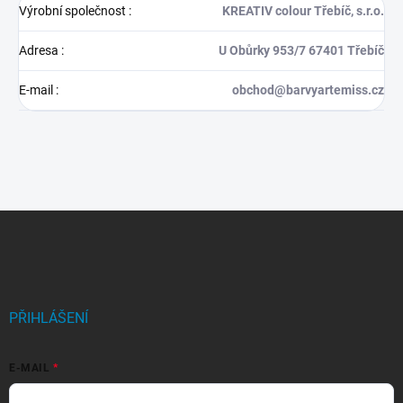
Výrobní společnost
:
KREATIV colour Třebíč, s.r.o.
Adresa
:
U Obůrky 953/7 67401 Třebíč
E-mail
:
obchod@barvyartemiss.cz
Z
á
p
a
t
í
PŘIHLÁŠENÍ
E-MAIL