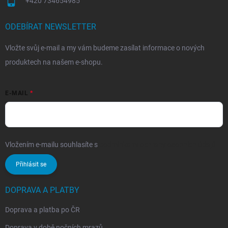
+420 734654985
ODEBÍRAT NEWSLETTER
Vložte svůj e-mail a my vám budeme zasílat informace o nových
produktech na našem e-shopu.
E-MAIL
Vložením e-mailu souhlasíte s
podmínkami ochrany osobních údajů
Přihlásit se
DOPRAVA A PLATBY
Doprava a platba po ČR
Doprava v době nočních mrazů