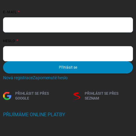
E-MAIL
HESLO
Přihlásit se
Nová registrace
Zapomenuté heslo
PŘIHLÁSIT SE PŘES
PŘIHLÁSIT SE PŘES
GOOGLE
SEZNAM
PŘIJÍMÁME ONLINE PLATBY