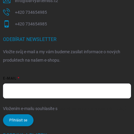
info
@
barvyartemiss.cz
+420 734654985
+420 734654985
ODEBÍRAT NEWSLETTER
Vložte svůj e-mail a my vám budeme zasílat informace o nových
produktech na našem e-shopu.
E-MAIL
Vložením e-mailu souhlasíte s
podmínkami ochrany osobních údajů
Přihlásit se