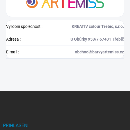
Výrobní společnost
:
KREATIV colour Třebíč, s.r.o.
Adresa
:
U Obůrky 953/7 67401 Třebíč
E-mail
:
obchod@barvyartemiss.cz
Z
á
p
a
t
í
PŘIHLÁŠENÍ