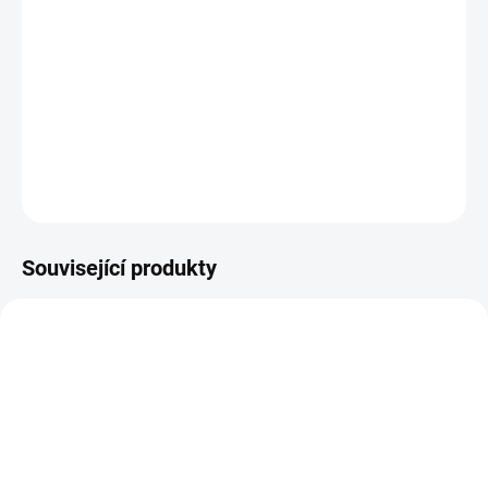
Plastová šablona se vyrábí z odolného materiálu a proto je
můžete používat opakovaně. Jsou průhledné, takže přesně vidíte
kam šablonu umisťujete.
DETAILNÍ INFORMACE
ZEPTAT SE
HLÍDAT
Související produkty