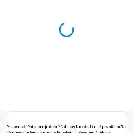
SKLADEM
Přenosové lepidlo
213 Kč
−
+
Do košíku
Dočasné lepidlo, kterým
přilepíte a potom také snadno
odlepíte šablony k podkladu.
Nepoškodí podklad, nezpůsobuje
skvrny, nežloutne, nevlní papír.
Pro usnadnění práce je dobré šablony k materiálu připevnit buďto
přenosovým lepidlem, nebo kouskem izolepy. Na šablonu