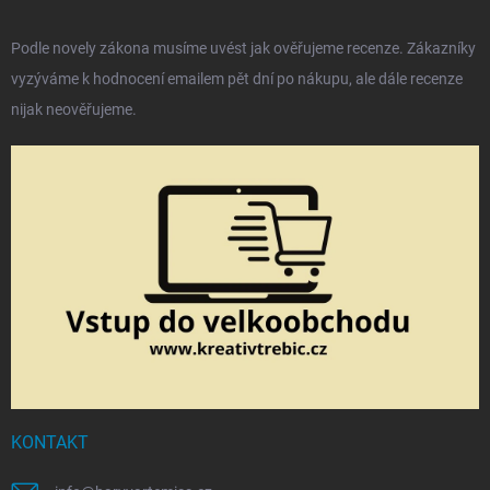
Podle novely zákona musíme uvést jak ověřujeme recenze. Zákazníky
vyzýváme k hodnocení emailem pět dní po nákupu, ale dále recenze
nijak neověřujeme.
KONTAKT